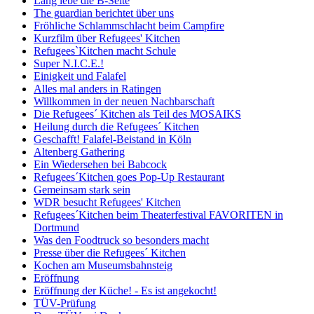
Lang lebe die B-Seite
The guardian berichtet über uns
Fröhliche Schlammschlacht beim Campfire
Kurzfilm über Refugees' Kitchen
Refugees`Kitchen macht Schule
Super N.I.C.E.!
Einigkeit und Falafel
Alles mal anders in Ratingen
Willkommen in der neuen Nachbarschaft
Die Refugees´ Kitchen als Teil des MOSAIKS
Heilung durch die Refugees´ Kitchen
Geschafft! Falafel-Beistand in Köln
Altenberg Gathering
Ein Wiedersehen bei Babcock
Refugees´Kitchen goes Pop-Up Restaurant
Gemeinsam stark sein
WDR besucht Refugees' Kitchen
Refugees´Kitchen beim Theaterfestival FAVORITEN in
Dortmund
Was den Foodtruck so besonders macht
Presse über die Refugees´ Kitchen
Kochen am Museumsbahnsteig
Eröffnung
Eröffnung der Küche! - Es ist angekocht!
TÜV-Prüfung