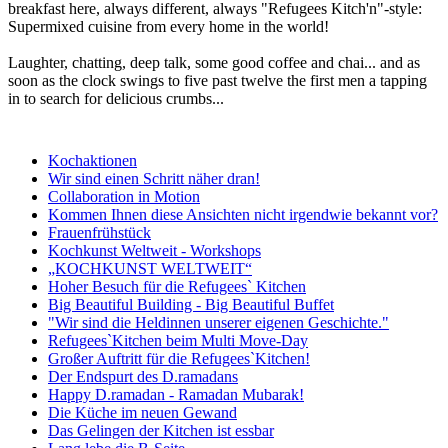
breakfast here, always different, always "Refugees Kitch'n"-style:
Supermixed cuisine from every home in the world!
Laughter, chatting, deep talk, some good coffee and chai... and as
soon as the clock swings to five past twelve the first men a tapping
in to search for delicious crumbs...
Kochaktionen
Wir sind einen Schritt näher dran!
Collaboration in Motion
Kommen Ihnen diese Ansichten nicht irgendwie bekannt vor?
Frauenfrühstück
Kochkunst Weltweit - Workshops
„KOCHKUNST WELTWEIT“
Hoher Besuch für die Refugees` Kitchen
Big Beautiful Building - Big Beautiful Buffet
"Wir sind die Heldinnen unserer eigenen Geschichte."
Refugees`Kitchen beim Multi Move-Day
Großer Auftritt für die Refugees`Kitchen!
Der Endspurt des D.ramadans
Happy D.ramadan - Ramadan Mubarak!
Die Küche im neuen Gewand
Das Gelingen der Kitchen ist essbar