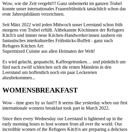
Wow, wie die Zeit vergeht!!! Ganz unbemerkt im ganzen Trubel
konnte unser internationales Frauenfrühstück tatsächlich schon das
erste Jahresjubiläum verzeichnen.
Seit März 2022 wird jeden Mittwoch unser Leerstand schon früh
morgens von Trubel erfüllt. Altbekannte Köchinnen der Refugees
Kitch'n und immer neue Küchen-Handwerker:innen zaubern ein
fantastisches interkulturelles Frühstücks-Buffett - ganz nach
Refugees Kitchen Art:
Supermixed Cuisine aus allen Heimaten der Welt!
Es wird gelacht, gequatscht, Kaffeegetrunken… und pünktlich um
fünf nach zwölf schleichen sich die ersten Männlein in den
Leerstand um hoffentlich noch ein paar Leckereien
abzubekommen...
WOMENSBREAKFAST
Wow - time goes by so fast!!! It seems like yesterday when our first
internationale womens breakfast took part in March 2022.
Since then every Wednesday our Leerstand is lightened up in the
early morning hours to host women from all over the world. Our
incredible women of the Refugees Kitch'n are preparing a deliciuos