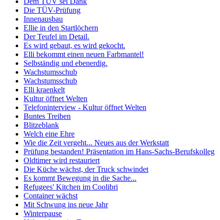
Dem TÜV sei Dank
Die TÜV-Prüfung
Innenausbau
Ellie in den Startlöchern
Der Teufel im Detail.
Es wird gebaut, es wird gekocht.
Elli bekommt einen neuen Farbmantel!
Selbständig und ebenerdig.
Wachstumsschub
Wachstumsschub
Elli kraenkelt
Kultur öffnet Welten
Telefoninterview - Kultur öffnet Welten
Buntes Treiben
Blitzeblank
Welch eine Ehre
Wie die Zeit vergeht... Neues aus der Werkstatt
Prüfung bestanden! Präsentation im Hans-Sachs-Berufskolleg
Oldtimer wird restauriert
Die Küche wächst, der Truck schwindet
Es kommt Bewegung in die Sache...
Refugees' Kitchen im Coolibri
Container wächst
Mit Schwung ins neue Jahr
Winterpause