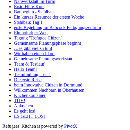
Nähwerkstatt im Turm
Erste-Hilfe-Kurs
Baubeginn - Stahlbau
Ein kurzes Resümee der ersten Woche
Stahlbau: Tag 1
erste Begehung im Babcock Fertigungszentrum
Ein holpriger Weg
Tagung "Refugee Citizen"
Gemeinsame Planungsphase beginnt
…es gibt viel zu tun!
Wir haben einen Plan!
Gemeinsame Planungswerkstatt
Team & Testlauf
Hallo Team!
Teamfindung, Teil 1
Die erste Reise
beim Innovative Citizen in Dortmund
Willkommen Nachbarn in Oberhausen
Küchenkontainer
TÜV!
Ankochen
Es geht los!
ES GEHT LOS!
Refugees' Kitchen is powered by
PivotX