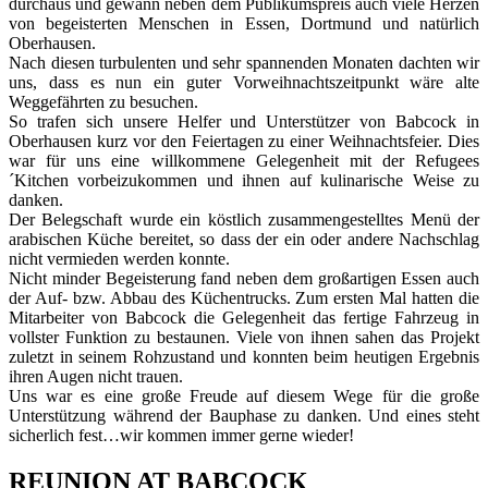
durchaus und gewann neben dem Publikumspreis auch viele Herzen
von begeisterten Menschen in Essen, Dortmund und natürlich
Oberhausen.
Nach diesen turbulenten und sehr spannenden Monaten dachten wir
uns, dass es nun ein guter Vorweihnachtszeitpunkt wäre alte
Weggefährten zu besuchen.
So trafen sich unsere Helfer und Unterstützer von Babcock in
Oberhausen kurz vor den Feiertagen zu einer Weihnachtsfeier. Dies
war für uns eine willkommene Gelegenheit mit der Refugees
´Kitchen vorbeizukommen und ihnen auf kulinarische Weise zu
danken.
Der Belegschaft wurde ein köstlich zusammengestelltes Menü der
arabischen Küche bereitet, so dass der ein oder andere Nachschlag
nicht vermieden werden konnte.
Nicht minder Begeisterung fand neben dem großartigen Essen auch
der Auf- bzw. Abbau des Küchentrucks. Zum ersten Mal hatten die
Mitarbeiter von Babcock die Gelegenheit das fertige Fahrzeug in
vollster Funktion zu bestaunen. Viele von ihnen sahen das Projekt
zuletzt in seinem Rohzustand und konnten beim heutigen Ergebnis
ihren Augen nicht trauen.
Uns war es eine große Freude auf diesem Wege für die große
Unterstützung während der Bauphase zu danken. Und eines steht
sicherlich fest…wir kommen immer gerne wieder!
REUNION AT BABCOCK