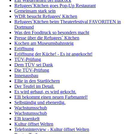
Ein Wiedersehen bei Babcock
Refugees´Kitchen goes Pop-Up Restaurant
Gemeinsam stark sein
WDR besucht Refugees' Kitchen
Refugees´Kitchen beim Theaterfestival FAVORITEN in
Dortmund
Was den Foodtruck so besonders macht
Presse über die Refugees´ Kitchen
Kochen am Museumsbahnsteig
Eröffnung
Eröffnung der Küche! - Es ist angekocht!
TÜV-Prüfung
Dem TÜV sei Dank
Die TÜV-Prüfung
Innenausbau
Ellie in den Startlöchern
Der Teufel im Detail.
Es wird gebaut, es wird gekocht.
Elli bekommt einen neuen Farbmantel!
Selbständig und ebenerdig.
Wachstumsschub
Wachstumsschub
Elli kraenkelt
Kultur öffnet Welten
Telefoninterview - Kultur öffnet Welten