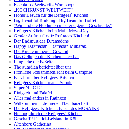
Kochkunst Weltweit - Workshops
„KOCHKUNST WELTWEIT“
Hoher Besuch für die Refugees` Kitchen
Big Beautiful Building - Big Beautiful Buffet
"Wir sind die Heldinnen unserer eigenen Geschichte."
Refugees`Kitchen beim Multi Move-Day
Großer Auftritt für die Refugees`Kitchen!
Der Endspurt des D.ramadans
Happy D.ramadan - Ramadan Mubarak!
Die Küche im neuen Gewand
Das Gelingen der Kitchen ist essbar
Lang lebe die B-Seite
The guardian berichtet über uns
Fröhliche Schlammschlacht beim Campfire
Kurzfilm über Refugees' Kitchen
Refugees`Kitchen macht Schule
Super N.I.C.E.!
Einigkeit und Falafel
Alles mal anders in Ratingen
Willkommen in der neuen Nachbarschaft
Die Refugees´ Kitchen als Teil des MOSAIKS
Heilung durch die Refugees´ Kitchen
Geschafft! Falafel-Beistand in Köln
Altenberg Gathering