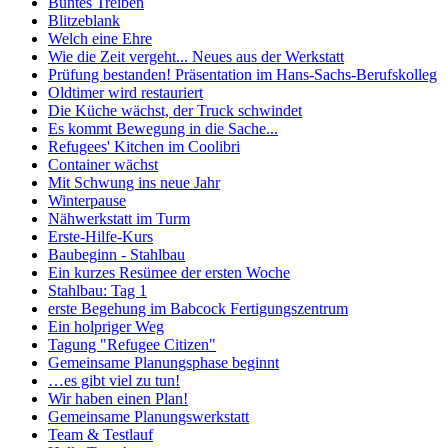
Buntes Treiben
Blitzeblank
Welch eine Ehre
Wie die Zeit vergeht... Neues aus der Werkstatt
Prüfung bestanden! Präsentation im Hans-Sachs-Berufskolleg
Oldtimer wird restauriert
Die Küche wächst, der Truck schwindet
Es kommt Bewegung in die Sache...
Refugees' Kitchen im Coolibri
Container wächst
Mit Schwung ins neue Jahr
Winterpause
Nähwerkstatt im Turm
Erste-Hilfe-Kurs
Baubeginn - Stahlbau
Ein kurzes Resümee der ersten Woche
Stahlbau: Tag 1
erste Begehung im Babcock Fertigungszentrum
Ein holpriger Weg
Tagung "Refugee Citizen"
Gemeinsame Planungsphase beginnt
…es gibt viel zu tun!
Wir haben einen Plan!
Gemeinsame Planungswerkstatt
Team & Testlauf