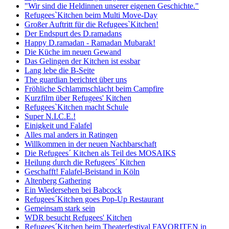
"Wir sind die Heldinnen unserer eigenen Geschichte."
Refugees`Kitchen beim Multi Move-Day
Großer Auftritt für die Refugees`Kitchen!
Der Endspurt des D.ramadans
Happy D.ramadan - Ramadan Mubarak!
Die Küche im neuen Gewand
Das Gelingen der Kitchen ist essbar
Lang lebe die B-Seite
The guardian berichtet über uns
Fröhliche Schlammschlacht beim Campfire
Kurzfilm über Refugees' Kitchen
Refugees`Kitchen macht Schule
Super N.I.C.E.!
Einigkeit und Falafel
Alles mal anders in Ratingen
Willkommen in der neuen Nachbarschaft
Die Refugees´ Kitchen als Teil des MOSAIKS
Heilung durch die Refugees´ Kitchen
Geschafft! Falafel-Beistand in Köln
Altenberg Gathering
Ein Wiedersehen bei Babcock
Refugees´Kitchen goes Pop-Up Restaurant
Gemeinsam stark sein
WDR besucht Refugees' Kitchen
Refugees´Kitchen beim Theaterfestival FAVORITEN in