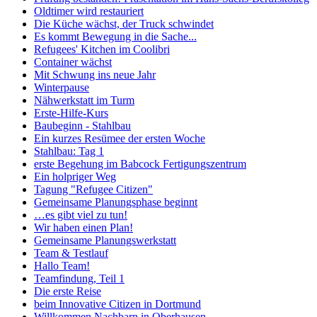
Oldtimer wird restauriert
Die Küche wächst, der Truck schwindet
Es kommt Bewegung in die Sache...
Refugees' Kitchen im Coolibri
Container wächst
Mit Schwung ins neue Jahr
Winterpause
Nähwerkstatt im Turm
Erste-Hilfe-Kurs
Baubeginn - Stahlbau
Ein kurzes Resümee der ersten Woche
Stahlbau: Tag 1
erste Begehung im Babcock Fertigungszentrum
Ein holpriger Weg
Tagung "Refugee Citizen"
Gemeinsame Planungsphase beginnt
…es gibt viel zu tun!
Wir haben einen Plan!
Gemeinsame Planungswerkstatt
Team & Testlauf
Hallo Team!
Teamfindung, Teil 1
Die erste Reise
beim Innovative Citizen in Dortmund
Willkommen Nachbarn in Oberhausen