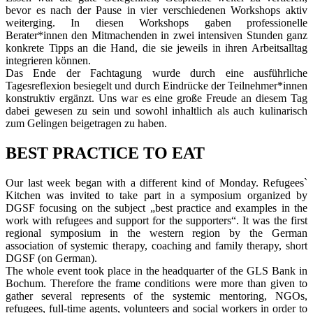
bevor es nach der Pause in vier verschiedenen Workshops aktiv
weiterging. In diesen Workshops gaben professionelle
Berater*innen den Mitmachenden in zwei intensiven Stunden ganz
konkrete Tipps an die Hand, die sie jeweils in ihren Arbeitsalltag
integrieren können.
Das Ende der Fachtagung wurde durch eine ausführliche
Tagesreflexion besiegelt und durch Eindrücke der Teilnehmer*innen
konstruktiv ergänzt. Uns war es eine große Freude an diesem Tag
dabei gewesen zu sein und sowohl inhaltlich als auch kulinarisch
zum Gelingen beigetragen zu haben.
BEST PRACTICE TO EAT
Our last week began with a different kind of Monday. Refugees`
Kitchen was invited to take part in a symposium organized by
DGSF focusing on the subject „best practice and examples in the
work with refugees and support for the supporters“. It was the first
regional symposium in the western region by the German
association of systemic therapy, coaching and family therapy, short
DGSF (on German).
The whole event took place in the headquarter of the GLS Bank in
Bochum. Therefore the frame conditions were more than given to
gather several represents of the systemic mentoring, NGOs,
refugees, full-time agents, volunteers and social workers in order to