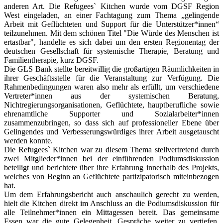
anderen Art. Die Refugees` Kitchen wurde vom DGSF Region
West eingeladen, an einer Fachtagung zum Thema „gelingende
Arbeit mit Geflüchteten und Support für die Unterstützer*innen“
teilzunehmen. Mit dem schönen Titel "Die Würde des Menschen ist
ertastbar", handelte es sich dabei um den ersten Regionentag der
deutschen Gesellschaft für systemische Therapie, Beratung und
Familientherapie, kurz DGSF.
Die GLS Bank stellte bereitwillig die großartigen Räumlichkeiten in
ihrer Geschäftsstelle für die Veranstaltung zur Verfügung. Die
Rahmenbedingungen waren also mehr als erfüllt, um verschiedene
Vertreter*innen aus der systemischen Beratung,
Nichtregierungsorganisationen, Geflüchtete, hauptberufliche sowie
ehrenamtliche Supporter und Sozialarbeiter*innen
zusammenzubringen, so dass sich auf professioneller Ebene über
Gelingendes und Verbesserungswürdiges ihrer Arbeit ausgetauscht
werden konnte.
Die Refugees` Kitchen war zu diesem Thema stellvertretend durch
zwei Mitglieder*innen bei der einführenden Podiumsdiskussion
beteiligt und berichtete über ihre Erfahrung innerhalb des Projekts,
welches von Beginn an Geflüchtete partizipatorisch miteinbezogen
hat.
Um dem Erfahrungsbericht auch anschaulich gerecht zu werden,
hielt die Kitchen direkt im Anschluss an die Podiumsdiskussion für
alle Teilnehmer*innen ein Mittagessen bereit. Das gemeinsame
Essen war die gute Gelegenheit, Gespräche weiter zu vertiefen,