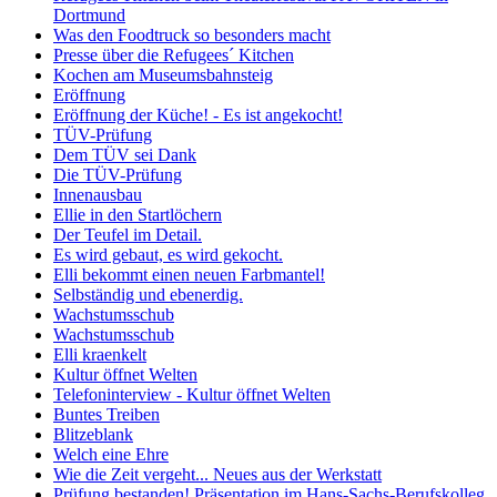
Dortmund
Was den Foodtruck so besonders macht
Presse über die Refugees´ Kitchen
Kochen am Museumsbahnsteig
Eröffnung
Eröffnung der Küche! - Es ist angekocht!
TÜV-Prüfung
Dem TÜV sei Dank
Die TÜV-Prüfung
Innenausbau
Ellie in den Startlöchern
Der Teufel im Detail.
Es wird gebaut, es wird gekocht.
Elli bekommt einen neuen Farbmantel!
Selbständig und ebenerdig.
Wachstumsschub
Wachstumsschub
Elli kraenkelt
Kultur öffnet Welten
Telefoninterview - Kultur öffnet Welten
Buntes Treiben
Blitzeblank
Welch eine Ehre
Wie die Zeit vergeht... Neues aus der Werkstatt
Prüfung bestanden! Präsentation im Hans-Sachs-Berufskolleg