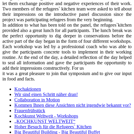
let them exchange positive and negative experiences of their work.
Two members of the refugees` kitchen team were asked to tell about
their impressions on the introductive panel discussion since the
project was participating refugees from the very beginning.
In addition to what has been told on the panel, the refugees`kitchen
provided also a great lunch for all participants. The lunch break was
the perfect opportunity to dig deeper in conservations before the
active part of the day began in the form of four different workshops.
Each workshop was led by a professional coach who was able to
give the participants concrete tools to implement in their working
routine. At the end of the day, a detailed reflection of the day helped
to seal all information and gave the participants the opportunity to
add their impressions constructively. For us
it was a great pleasure to join that symposium and to give our input
in food and facts.
Kochaktionen
Wir sind einen Schritt näher dran!
Collaboration in Motion
Kommen Ihnen diese Ansichten nicht irgendwie bekannt vor?
Frauenfrühstück
Kochkunst Weltweit - Workshops
„KOCHKUNST WELTWEIT“
Hoher Besuch für die Refugees` Kitchen
Big Beautiful Building - Big Beautiful Buffet