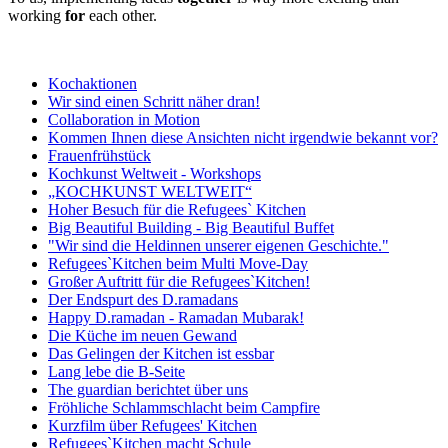
working
for
each other.
Kochaktionen
Wir sind einen Schritt näher dran!
Collaboration in Motion
Kommen Ihnen diese Ansichten nicht irgendwie bekannt vor?
Frauenfrühstück
Kochkunst Weltweit - Workshops
„KOCHKUNST WELTWEIT“
Hoher Besuch für die Refugees` Kitchen
Big Beautiful Building - Big Beautiful Buffet
"Wir sind die Heldinnen unserer eigenen Geschichte."
Refugees`Kitchen beim Multi Move-Day
Großer Auftritt für die Refugees`Kitchen!
Der Endspurt des D.ramadans
Happy D.ramadan - Ramadan Mubarak!
Die Küche im neuen Gewand
Das Gelingen der Kitchen ist essbar
Lang lebe die B-Seite
The guardian berichtet über uns
Fröhliche Schlammschlacht beim Campfire
Kurzfilm über Refugees' Kitchen
Refugees`Kitchen macht Schule