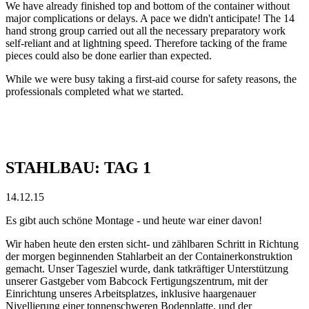
We have already finished top and bottom of the container without
major complications or delays. A pace we didn't anticipate! The 14
hand strong group carried out all the necessary
preparatory work
self-reliant
and at lightning speed. Therefore tacking of the frame
pieces could also be done earlier than expected.
While we were busy taking a first-aid course for safety reasons, the
professionals completed what we started.
STAHLBAU: TAG 1
14.12.15
Es gibt auch schöne Montage - und heute war einer davon!
Wir haben heute den ersten sicht- und zählbaren Schritt in Richtung
der morgen beginnenden Stahlarbeit an der Containerkonstruktion
gemacht. Unser Tagesziel wurde, dank tatkräftiger Unterstützung
unserer Gastgeber vom Babcock Fertigungszentrum, mit der
Einrichtung unseres Arbeitsplatzes, inklusive haargenauer
Nivellierung einer tonnenschweren Bodenplatte, und der