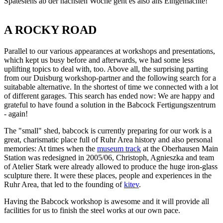
Spätestens ab der nächsten Woche geht es also ans Eingemachte!
A ROCKY ROAD
Parallel to our various appearances at workshops and presentations,
which kept us busy before and afterwards, we had some less
uplifting topics to deal with, too. Above all, the surprising parting
from our Duisburg workshop-partner and the following search for a
suitabable alternative. In the shortest of time we connected with a lot
of different garages. This search has ended now: We are happy and
grateful to have found a solution in the Babcock Fertigungszentrum
- again!
The "small" shed, babcock is currently preparing for our work is a
great, charismatic place full of Ruhr Area history and also personal
memories: At times when the
museum track
at the Oberhausen Main
Station was redesigned in 2005/06, Christoph, Agnieszka and team
of Atelier Stark were already allowed to produce the huge iron-glass
sculpture there. It were these places, people and experiences in the
Ruhr Area, that led to the founding of
kitev
.
Having the Babcock workshop is awesome and it will provide all
facilities for us to finish the steel works at our own pace.