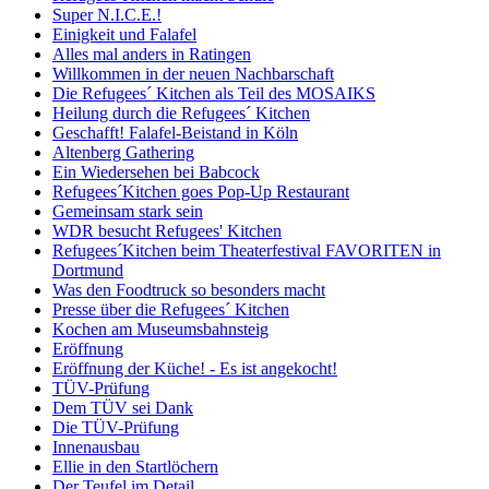
Super N.I.C.E.!
Einigkeit und Falafel
Alles mal anders in Ratingen
Willkommen in der neuen Nachbarschaft
Die Refugees´ Kitchen als Teil des MOSAIKS
Heilung durch die Refugees´ Kitchen
Geschafft! Falafel-Beistand in Köln
Altenberg Gathering
Ein Wiedersehen bei Babcock
Refugees´Kitchen goes Pop-Up Restaurant
Gemeinsam stark sein
WDR besucht Refugees' Kitchen
Refugees´Kitchen beim Theaterfestival FAVORITEN in
Dortmund
Was den Foodtruck so besonders macht
Presse über die Refugees´ Kitchen
Kochen am Museumsbahnsteig
Eröffnung
Eröffnung der Küche! - Es ist angekocht!
TÜV-Prüfung
Dem TÜV sei Dank
Die TÜV-Prüfung
Innenausbau
Ellie in den Startlöchern
Der Teufel im Detail.