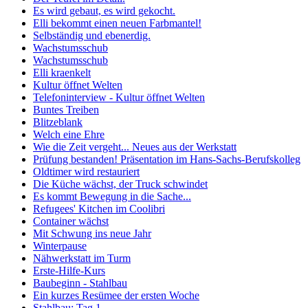
Es wird gebaut, es wird gekocht.
Elli bekommt einen neuen Farbmantel!
Selbständig und ebenerdig.
Wachstumsschub
Wachstumsschub
Elli kraenkelt
Kultur öffnet Welten
Telefoninterview - Kultur öffnet Welten
Buntes Treiben
Blitzeblank
Welch eine Ehre
Wie die Zeit vergeht... Neues aus der Werkstatt
Prüfung bestanden! Präsentation im Hans-Sachs-Berufskolleg
Oldtimer wird restauriert
Die Küche wächst, der Truck schwindet
Es kommt Bewegung in die Sache...
Refugees' Kitchen im Coolibri
Container wächst
Mit Schwung ins neue Jahr
Winterpause
Nähwerkstatt im Turm
Erste-Hilfe-Kurs
Baubeginn - Stahlbau
Ein kurzes Resümee der ersten Woche
Stahlbau: Tag 1