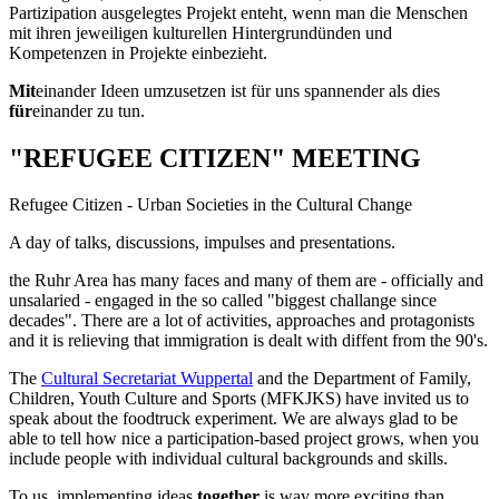
Partizipation ausgelegtes Projekt enteht, wenn man die Menschen
mit ihren jeweiligen kulturellen Hintergrundünden und
Kompetenzen in Projekte einbezieht.
Mit
einander Ideen umzusetzen ist für uns spannender als dies
für
einander zu tun.
"REFUGEE CITIZEN" MEETING
Refugee Citizen - Urban Societies in the Cultural Change
A day of talks, discussions, impulses and presentations.
the Ruhr Area has many faces and many of them are - officially and
unsalaried - engaged in the so called "biggest challange since
decades". There are a lot of activities, approaches and protagonists
and it is relieving that immigration is dealt with diffent from the 90's.
The
Cultural Secretariat Wuppertal
and the Department of Family,
Children, Youth Culture and Sports (MFKJKS) have invited us to
speak about the foodtruck experiment. We are always glad to be
able to tell how nice a participation-based project grows, when you
include people with individual cultural backgrounds and skills.
To us, implementing ideas
together
is way more exciting than