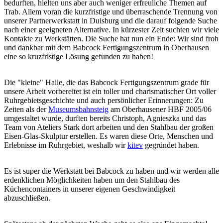
bedurften, hielten uns aber auch weniger erfreuliche Themen auf
Trab. Allem voran die kurzfristige und überraschende Trennung von
unserer Partnerwerkstatt in Duisburg und die darauf folgende Suche
nach einer geeigneten Alternative. In kürzester Zeit suchten wir viele
Kontakte zu Werkstätten. Die Suche hat nun ein Ende: Wir sind froh
und dankbar mit dem Babcock Fertigungszentrum in Oberhausen
eine so kruzfristige Lösung gefunden zu haben!
Die "kleine" Halle, die das Babcock Fertigungszentrum grade für
unsere Arbeit vorbereitet ist ein toller und charismatischer Ort voller
Ruhrgebietsgeschichte und auch persönlicher Erinnerungen: Zu
Zeiten als der
Museumsbahnsteig
am Oberhausener HBF 2005/06
umgestaltet wurde, durften bereits Christoph, Agnieszka und das
Team von Ateliers Stark dort arbeiten und den Stahlbau der großen
Eisen-Glas-Skulptur erstellen. Es waren diese Orte, Menschen und
Erlebnisse im Ruhrgebiet, weshalb wir
kitev
gegründet haben.
Es ist super die Werkstatt bei Babcock zu haben und wir werden alle
erdenklichen Möglichkeiten haben um den Stahlbau des
Küchencontainers in unserer eigenen Geschwindigkeit
abzuschließen.