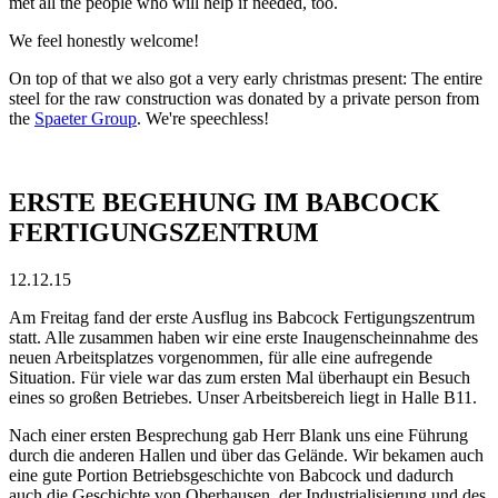
met all the people who will help if needed, too.
We feel honestly welcome!
On top of that we also got a very early christmas present: The entire
steel for the raw construction was donated by a private person from
the
Spaeter Group
. We're speechless!
ERSTE BEGEHUNG IM BABCOCK
FERTIGUNGSZENTRUM
12.12.15
Am Freitag fand der erste Ausflug ins Babcock Fertigungszentrum
statt. Alle zusammen haben wir eine erste Inaugenscheinnahme des
neuen Arbeitsplatzes vorgenommen, für alle eine aufregende
Situation. Für viele war das zum ersten Mal überhaupt ein Besuch
eines so großen Betriebes. Unser Arbeitsbereich liegt in Halle B11.
Nach einer ersten Besprechung gab Herr Blank uns eine Führung
durch die anderen Hallen und über das Gelände. Wir bekamen auch
eine gute Portion Betriebsgeschichte von Babcock und dadurch
auch die Geschichte von Oberhausen, der Industrialisierung und des