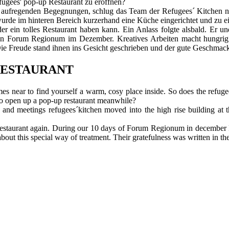
fugees' pop-up Restaurant zu eröffnen?
 aufregenden Begegnungen, schlug das Team der Refugees´ Kitchen na
s wurde im hinteren Bereich kurzerhand eine Küche eingerichtet und zu 
der ein tolles Restaurant haben kann. Ein Anlass folgte alsbald. Er 
igen Forum Regionum im Dezember. Kreatives Arbeiten macht hungrig
Die Freude stand ihnen ins Gesicht geschrieben und der gute Geschmac
RESTAURANT
omes near to find yourself a warm, cosy place inside. So does the refug
 to open up a pop-up restaurant meanwhile?
 and meetings refugees´kitchen moved into the high rise building at th
eat restaurant again. During our 10 days of Forum Regionum in decembe
out this special way of treatment. Their gratefulness was written in thei