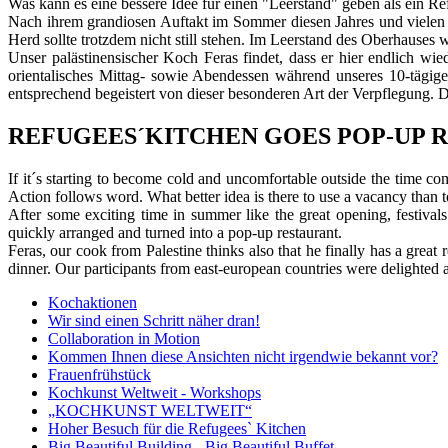
Was kann es eine bessere Idee für einen "Leerstand" geben als ein Re
Nach ihrem grandiosen Auftakt im Sommer diesen Jahres und vielen
Herd sollte trotzdem nicht still stehen. Im Leerstand des Oberhause
Unser palästinensischer Koch Feras findet, dass er hier endlich wie
orientalisches Mittag- sowie Abendessen während unseres 10-täg
entsprechend begeistert von dieser besonderen Art der Verpflegung. 
REFUGEES´KITCHEN GOES POP-UP 
If it´s starting to become cold and uncomfortable outside the time c
Action follows word. What better idea is there to use a vacancy than
After some exciting time in summer like the great opening, festivals
quickly arranged and turned into a pop-up restaurant.
Feras, our cook from Palestine thinks also that he finally has a gr
dinner. Our participants from east-european countries were delighted ab
Kochaktionen
Wir sind einen Schritt näher dran!
Collaboration in Motion
Kommen Ihnen diese Ansichten nicht irgendwie bekannt vor?
Frauenfrühstück
Kochkunst Weltweit - Workshops
„KOCHKUNST WELTWEIT“
Hoher Besuch für die Refugees` Kitchen
Big Beautiful Building - Big Beautiful Buffet