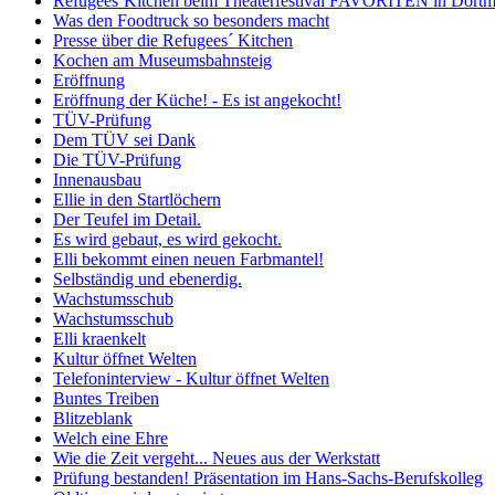
Refugees´Kitchen beim Theaterfestival FAVORITEN in Dort
Was den Foodtruck so besonders macht
Presse über die Refugees´ Kitchen
Kochen am Museumsbahnsteig
Eröffnung
Eröffnung der Küche! - Es ist angekocht!
TÜV-Prüfung
Dem TÜV sei Dank
Die TÜV-Prüfung
Innenausbau
Ellie in den Startlöchern
Der Teufel im Detail.
Es wird gebaut, es wird gekocht.
Elli bekommt einen neuen Farbmantel!
Selbständig und ebenerdig.
Wachstumsschub
Wachstumsschub
Elli kraenkelt
Kultur öffnet Welten
Telefoninterview - Kultur öffnet Welten
Buntes Treiben
Blitzeblank
Welch eine Ehre
Wie die Zeit vergeht... Neues aus der Werkstatt
Prüfung bestanden! Präsentation im Hans-Sachs-Berufskolleg