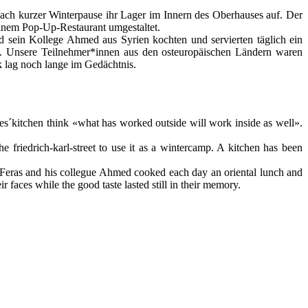
ch kurzer Winterpause ihr Lager im Innern des Oberhauses auf. Der
einem Pop-Up-Restaurant umgestaltet.
und sein Kollege Ahmed aus Syrien kochten und servierten täglich ein
. Unsere Teilnehmer*innen aus den osteuropäischen Ländern waren
k lag noch lange im Gedächtnis.
ees´kitchen think «what has worked outside will work inside as well».
e friedrich-karl-street to use it as a wintercamp. A kitchen has been
r Feras and his collegue Ahmed cooked each day an oriental lunch and
r faces while the good taste lasted still in their memory.