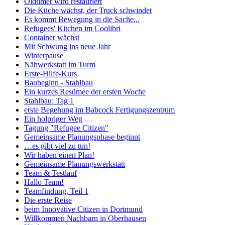
Oldtimer wird restauriert
Die Küche wächst, der Truck schwindet
Es kommt Bewegung in die Sache...
Refugees' Kitchen im Coolibri
Container wächst
Mit Schwung ins neue Jahr
Winterpause
Nähwerkstatt im Turm
Erste-Hilfe-Kurs
Baubeginn - Stahlbau
Ein kurzes Resümee der ersten Woche
Stahlbau: Tag 1
erste Begehung im Babcock Fertigungszentrum
Ein holpriger Weg
Tagung "Refugee Citizen"
Gemeinsame Planungsphase beginnt
…es gibt viel zu tun!
Wir haben einen Plan!
Gemeinsame Planungswerkstatt
Team & Testlauf
Hallo Team!
Teamfindung, Teil 1
Die erste Reise
beim Innovative Citizen in Dortmund
Willkommen Nachbarn in Oberhausen