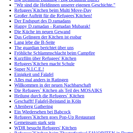
"Wir sind die Heldinnen unserer eigenen Geschichte."
Refugees`Kitchen beim Multi Move-Day
Großer Auftritt für die Refugees`Kitchen!
Der Endspurt des D.ramadans
Happy D.ramadan - Ramadan Mubarak!
Die Küche im neuen Gewand
Das Gelingen der Kitchen ist essbar
Lang lebe die B-Seite
The guardian berichtet über uns
Fröhliche Schlammschlacht beim Campfire
Kurzfilm über Refugees' Kitchen
Refugees`Kitchen macht Schule
Super N.I.C.E.!
Einigkeit und Falafel
Alles mal anders in Ratingen
Willkommen in der neuen Nachbarschaft
Die Refugees´ Kitchen als Teil des MOSAIKS
Heilung durch die Refugees´ Kitchen
Geschafft! Falafel-Beistand in Köln
Altenberg Gathering
Ein Wiedersehen bei Babcock
Refugees´Kitchen goes Pop-Up Restaurant
Gemeinsam stark sein
WDR besucht Refugees' Kitchen