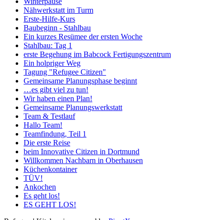
Winterpause
Nähwerkstatt im Turm
Erste-Hilfe-Kurs
Baubeginn - Stahlbau
Ein kurzes Resümee der ersten Woche
Stahlbau: Tag 1
erste Begehung im Babcock Fertigungszentrum
Ein holpriger Weg
Tagung "Refugee Citizen"
Gemeinsame Planungsphase beginnt
…es gibt viel zu tun!
Wir haben einen Plan!
Gemeinsame Planungswerkstatt
Team & Testlauf
Hallo Team!
Teamfindung, Teil 1
Die erste Reise
beim Innovative Citizen in Dortmund
Willkommen Nachbarn in Oberhausen
Küchenkontainer
TÜV!
Ankochen
Es geht los!
ES GEHT LOS!