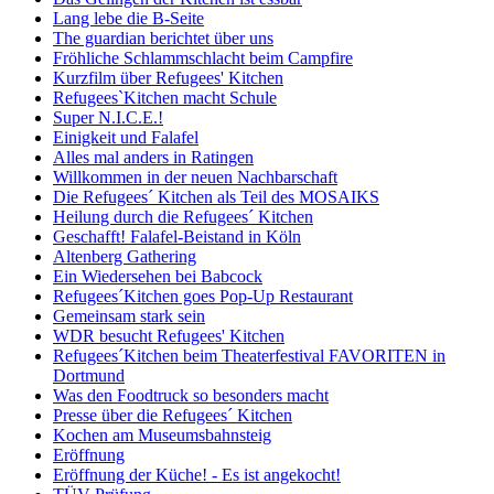
Lang lebe die B-Seite
The guardian berichtet über uns
Fröhliche Schlammschlacht beim Campfire
Kurzfilm über Refugees' Kitchen
Refugees`Kitchen macht Schule
Super N.I.C.E.!
Einigkeit und Falafel
Alles mal anders in Ratingen
Willkommen in der neuen Nachbarschaft
Die Refugees´ Kitchen als Teil des MOSAIKS
Heilung durch die Refugees´ Kitchen
Geschafft! Falafel-Beistand in Köln
Altenberg Gathering
Ein Wiedersehen bei Babcock
Refugees´Kitchen goes Pop-Up Restaurant
Gemeinsam stark sein
WDR besucht Refugees' Kitchen
Refugees´Kitchen beim Theaterfestival FAVORITEN in
Dortmund
Was den Foodtruck so besonders macht
Presse über die Refugees´ Kitchen
Kochen am Museumsbahnsteig
Eröffnung
Eröffnung der Küche! - Es ist angekocht!