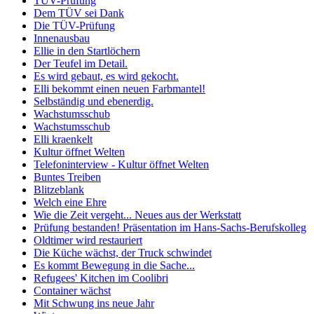
TÜV-Prüfung
Dem TÜV sei Dank
Die TÜV-Prüfung
Innenausbau
Ellie in den Startlöchern
Der Teufel im Detail.
Es wird gebaut, es wird gekocht.
Elli bekommt einen neuen Farbmantel!
Selbständig und ebenerdig.
Wachstumsschub
Wachstumsschub
Elli kraenkelt
Kultur öffnet Welten
Telefoninterview - Kultur öffnet Welten
Buntes Treiben
Blitzeblank
Welch eine Ehre
Wie die Zeit vergeht... Neues aus der Werkstatt
Prüfung bestanden! Präsentation im Hans-Sachs-Berufskolleg
Oldtimer wird restauriert
Die Küche wächst, der Truck schwindet
Es kommt Bewegung in die Sache...
Refugees' Kitchen im Coolibri
Container wächst
Mit Schwung ins neue Jahr