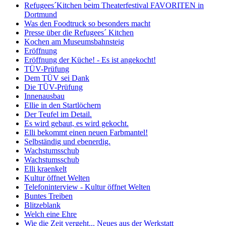
Refugees´Kitchen beim Theaterfestival FAVORITEN in
Dortmund
Was den Foodtruck so besonders macht
Presse über die Refugees´ Kitchen
Kochen am Museumsbahnsteig
Eröffnung
Eröffnung der Küche! - Es ist angekocht!
TÜV-Prüfung
Dem TÜV sei Dank
Die TÜV-Prüfung
Innenausbau
Ellie in den Startlöchern
Der Teufel im Detail.
Es wird gebaut, es wird gekocht.
Elli bekommt einen neuen Farbmantel!
Selbständig und ebenerdig.
Wachstumsschub
Wachstumsschub
Elli kraenkelt
Kultur öffnet Welten
Telefoninterview - Kultur öffnet Welten
Buntes Treiben
Blitzeblank
Welch eine Ehre
Wie die Zeit vergeht... Neues aus der Werkstatt