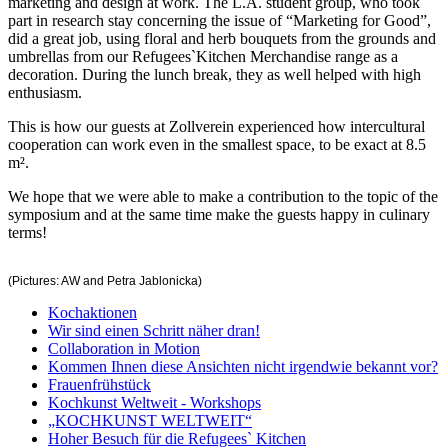
marketing and design at work. The L.A. student group, who took
part in research stay concerning the issue of “Marketing for Good”,
did a great job, using floral and herb bouquets from the grounds and
umbrellas from our Refugees`Kitchen Merchandise range as a
decoration. During the lunch break, they as well helped with high
enthusiasm.
This is how our guests at Zollverein experienced how intercultural
cooperation can work even in the smallest space, to be exact at 8.5
m².
We hope that we were able to make a contribution to the topic of the
symposium and at the same time make the guests happy in culinary
terms!
(Pictures: AW and Petra Jablonicka)
Kochaktionen
Wir sind einen Schritt näher dran!
Collaboration in Motion
Kommen Ihnen diese Ansichten nicht irgendwie bekannt vor?
Frauenfrühstück
Kochkunst Weltweit - Workshops
„KOCHKUNST WELTWEIT“
Hoher Besuch für die Refugees` Kitchen