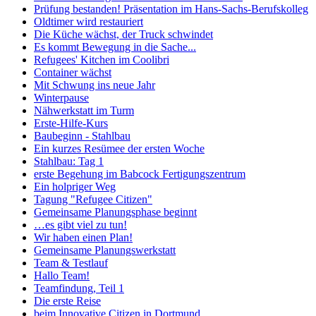
Prüfung bestanden! Präsentation im Hans-Sachs-Berufskolleg
Oldtimer wird restauriert
Die Küche wächst, der Truck schwindet
Es kommt Bewegung in die Sache...
Refugees' Kitchen im Coolibri
Container wächst
Mit Schwung ins neue Jahr
Winterpause
Nähwerkstatt im Turm
Erste-Hilfe-Kurs
Baubeginn - Stahlbau
Ein kurzes Resümee der ersten Woche
Stahlbau: Tag 1
erste Begehung im Babcock Fertigungszentrum
Ein holpriger Weg
Tagung "Refugee Citizen"
Gemeinsame Planungsphase beginnt
…es gibt viel zu tun!
Wir haben einen Plan!
Gemeinsame Planungswerkstatt
Team & Testlauf
Hallo Team!
Teamfindung, Teil 1
Die erste Reise
beim Innovative Citizen in Dortmund