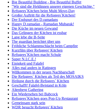
Big Beautiful Building - Big Beautiful Buffet
"Wir sind die Heldinnen unserer eigenen Geschichte."
Refugees`Kitchen beim Multi Move-Day
Großer Auftritt für die Refugees`Kitchen!
Der Endspurt des D.ramadans
Happy D.ramadan - Ramadan Mubarak!
Die Küche im neuen Gewand
Das Gelingen der Kitchen ist essbar
Lang lebe die B-Seite
The guardian berichtet über uns
Fröhliche Schlammschlacht beim Campfire
Kurzfilm über Refugees' Kitchen
Refugees`Kitchen macht Schule
Super N.I.C.E.!
Einigkeit und Falafel
Alles mal anders in Ratingen
Willkommen in der neuen Nachbarschaft
Die Refugees´ Kitchen als Teil des MOSAIKS
Heilung durch die Refugees´ Kitchen
Geschafft! Falafel-Beistand in Köln
Altenberg Gathering
Ein Wiedersehen bei Babcock
Refugees´Kitchen goes Pop-Up Restaurant
Gemeinsam stark sein
WDR besucht Refugees' Kitchen