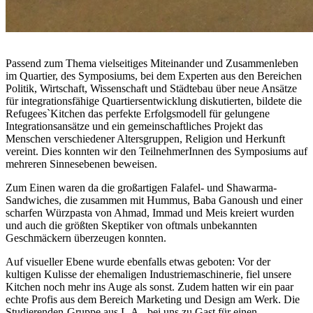
Passend zum Thema vielseitiges Miteinander und Zusammenleben
im Quartier, des Symposiums, bei dem Experten aus den Bereichen
Politik, Wirtschaft, Wissenschaft und Städtebau über neue Ansätze
für integrationsfähige Quartiersentwicklung diskutierten, bildete die
Refugees`Kitchen das perfekte Erfolgsmodell für gelungene
Integrationsansätze und ein gemeinschaftliches Projekt das
Menschen verschiedener Altersgruppen, Religion und Herkunft
vereint. Dies konnten wir den TeilnehmerInnen des Symposiums auf
mehreren Sinnesebenen beweisen.
Zum Einen waren da die großartigen Falafel- und Shawarma-
Sandwiches, die zusammen mit Hummus, Baba Ganoush und einer
scharfen Würzpasta von Ahmad, Immad und Meis kreiert wurden
und auch die größten Skeptiker von oftmals unbekannten
Geschmäckern überzeugen konnten.
Auf visueller Ebene wurde ebenfalls etwas geboten: Vor der
kultigen Kulisse der ehemaligen Industriemaschinerie, fiel unsere
Kitchen noch mehr ins Auge als sonst. Zudem hatten wir ein paar
echte Profis aus dem Bereich Marketing und Design am Werk. Die
Studierenden-Gruppe aus L.A., bei uns zu Gast für einen