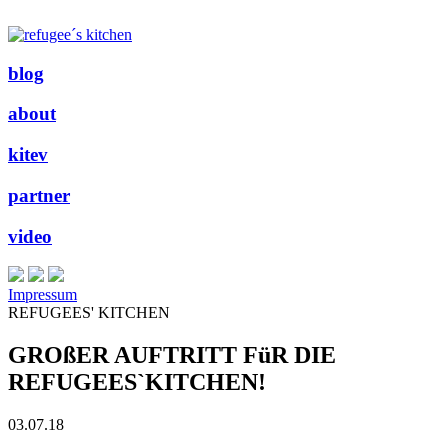
blog
about
kitev
partner
video
Impressum
REFUGEES' KITCHEN
GROßER AUFTRITT FüR DIE
REFUGEES`KITCHEN!
03.07.18