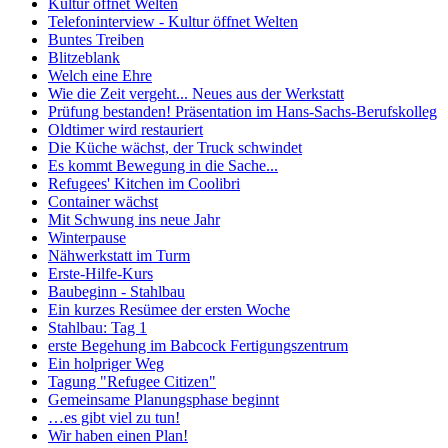
Kultur öffnet Welten
Telefoninterview - Kultur öffnet Welten
Buntes Treiben
Blitzeblank
Welch eine Ehre
Wie die Zeit vergeht... Neues aus der Werkstatt
Prüfung bestanden! Präsentation im Hans-Sachs-Berufskolleg
Oldtimer wird restauriert
Die Küche wächst, der Truck schwindet
Es kommt Bewegung in die Sache...
Refugees' Kitchen im Coolibri
Container wächst
Mit Schwung ins neue Jahr
Winterpause
Nähwerkstatt im Turm
Erste-Hilfe-Kurs
Baubeginn - Stahlbau
Ein kurzes Resümee der ersten Woche
Stahlbau: Tag 1
erste Begehung im Babcock Fertigungszentrum
Ein holpriger Weg
Tagung "Refugee Citizen"
Gemeinsame Planungsphase beginnt
…es gibt viel zu tun!
Wir haben einen Plan!