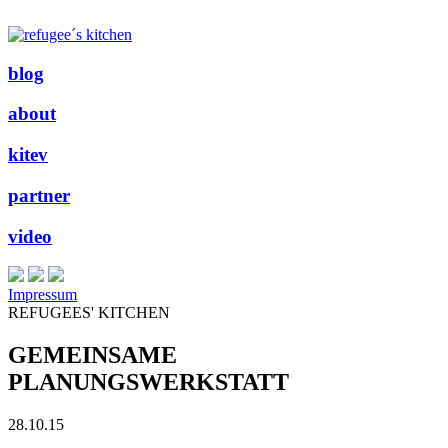
blog
about
kitev
partner
video
Impressum
REFUGEES' KITCHEN
GEMEINSAME
PLANUNGSWERKSTATT
28.10.15