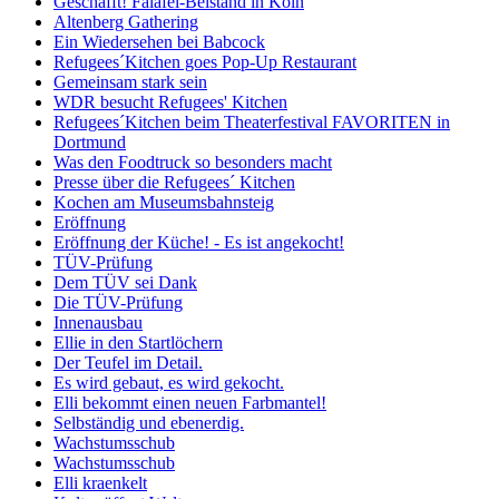
Geschafft! Falafel-Beistand in Köln
Altenberg Gathering
Ein Wiedersehen bei Babcock
Refugees´Kitchen goes Pop-Up Restaurant
Gemeinsam stark sein
WDR besucht Refugees' Kitchen
Refugees´Kitchen beim Theaterfestival FAVORITEN in
Dortmund
Was den Foodtruck so besonders macht
Presse über die Refugees´ Kitchen
Kochen am Museumsbahnsteig
Eröffnung
Eröffnung der Küche! - Es ist angekocht!
TÜV-Prüfung
Dem TÜV sei Dank
Die TÜV-Prüfung
Innenausbau
Ellie in den Startlöchern
Der Teufel im Detail.
Es wird gebaut, es wird gekocht.
Elli bekommt einen neuen Farbmantel!
Selbständig und ebenerdig.
Wachstumsschub
Wachstumsschub
Elli kraenkelt