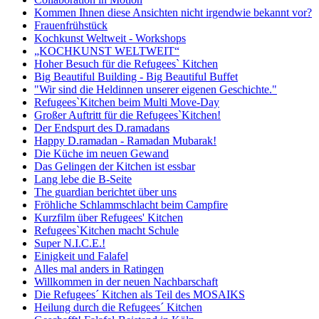
Kommen Ihnen diese Ansichten nicht irgendwie bekannt vor?
Frauenfrühstück
Kochkunst Weltweit - Workshops
„KOCHKUNST WELTWEIT“
Hoher Besuch für die Refugees` Kitchen
Big Beautiful Building - Big Beautiful Buffet
"Wir sind die Heldinnen unserer eigenen Geschichte."
Refugees`Kitchen beim Multi Move-Day
Großer Auftritt für die Refugees`Kitchen!
Der Endspurt des D.ramadans
Happy D.ramadan - Ramadan Mubarak!
Die Küche im neuen Gewand
Das Gelingen der Kitchen ist essbar
Lang lebe die B-Seite
The guardian berichtet über uns
Fröhliche Schlammschlacht beim Campfire
Kurzfilm über Refugees' Kitchen
Refugees`Kitchen macht Schule
Super N.I.C.E.!
Einigkeit und Falafel
Alles mal anders in Ratingen
Willkommen in der neuen Nachbarschaft
Die Refugees´ Kitchen als Teil des MOSAIKS
Heilung durch die Refugees´ Kitchen