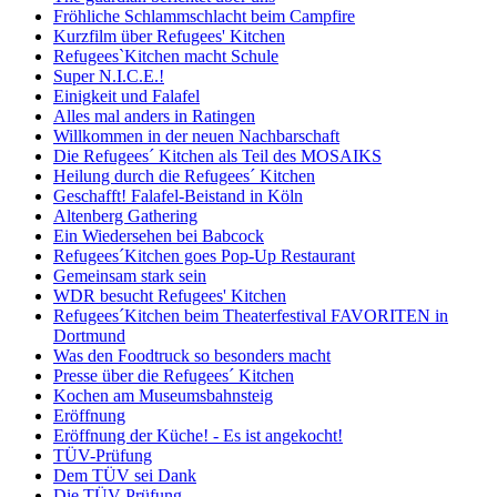
Fröhliche Schlammschlacht beim Campfire
Kurzfilm über Refugees' Kitchen
Refugees`Kitchen macht Schule
Super N.I.C.E.!
Einigkeit und Falafel
Alles mal anders in Ratingen
Willkommen in der neuen Nachbarschaft
Die Refugees´ Kitchen als Teil des MOSAIKS
Heilung durch die Refugees´ Kitchen
Geschafft! Falafel-Beistand in Köln
Altenberg Gathering
Ein Wiedersehen bei Babcock
Refugees´Kitchen goes Pop-Up Restaurant
Gemeinsam stark sein
WDR besucht Refugees' Kitchen
Refugees´Kitchen beim Theaterfestival FAVORITEN in
Dortmund
Was den Foodtruck so besonders macht
Presse über die Refugees´ Kitchen
Kochen am Museumsbahnsteig
Eröffnung
Eröffnung der Küche! - Es ist angekocht!
TÜV-Prüfung
Dem TÜV sei Dank
Die TÜV-Prüfung