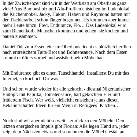
In der Zwischenzeit sind wir in der Werkstatt am Oberhaus ganz
viele! Aus Bambusholz und Alu-Profilen entstehen im Ladenlokal
die Küchenmöbel. Jacky, Hakim, Haben und Raymond hatten mit
der Tischlerarbeit schon länger begonnen. Es kommen aber immer
mehr Leute hinzu: Fred, Endurance, Flo… Das Ladenlokal wird
zum Bienenkorb. Menschen kommen und gehen, sie kochen und
bauen zusammen.
Daniel lädt zum Essen ein: Im Oberhaus riecht es plötzlich herrlich
nach eritreischem Taita-Brot und Bohnensauce. Nach dem Essen
kommt er öfters vorbei und assistiert beim Möbelbau.
Mit Endurance gibt es einen Tauschhandel: Installierst Du mir das
Internet, so koch ich Dir was!
Und schon wurde wieder für alle gekocht - diesmal Nigerianischer
Eintopf: mit Paprika, Tomatensauce, hart gekochten Eier und
frittiertem Fisch. Wer weiß, vielleicht entstehen ja aus diesen
Bekanntschaften Ideen für ein Menü in Refugees´ Kitchen…
Noch sind wir aber nicht so weit…zurück zu den Möbeln: Den
letzten energischen Impuls gibt Florian: Alle legen Hand an, jeder
zeigt dem Nächsten etwas und so nehmen die Möbel Gestalt an.