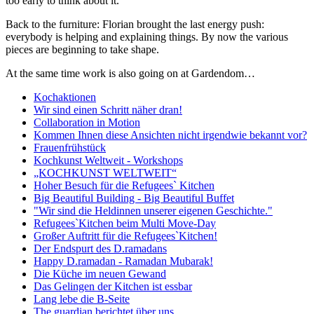
too early to think about it.
Back to the furniture: Florian brought the last energy push:
everybody is helping and explaining things. By now the various
pieces are beginning to take shape.
At the same time work is also going on at Gardendom…
Kochaktionen
Wir sind einen Schritt näher dran!
Collaboration in Motion
Kommen Ihnen diese Ansichten nicht irgendwie bekannt vor?
Frauenfrühstück
Kochkunst Weltweit - Workshops
„KOCHKUNST WELTWEIT“
Hoher Besuch für die Refugees` Kitchen
Big Beautiful Building - Big Beautiful Buffet
"Wir sind die Heldinnen unserer eigenen Geschichte."
Refugees`Kitchen beim Multi Move-Day
Großer Auftritt für die Refugees`Kitchen!
Der Endspurt des D.ramadans
Happy D.ramadan - Ramadan Mubarak!
Die Küche im neuen Gewand
Das Gelingen der Kitchen ist essbar
Lang lebe die B-Seite
The guardian berichtet über uns