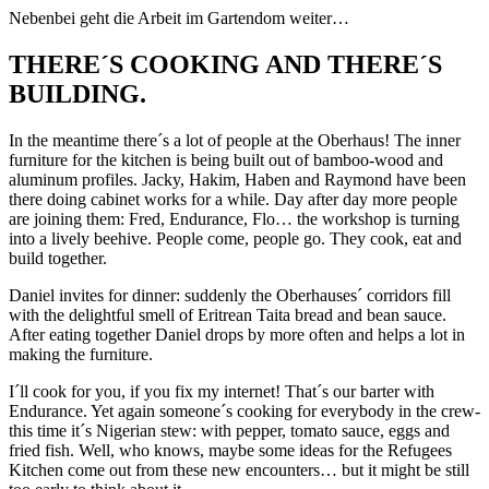
Nebenbei geht die Arbeit im Gartendom weiter…
THERE´S COOKING AND THERE´S
BUILDING.
In the meantime there´s a lot of people at the Oberhaus! The inner
furniture for the kitchen is being built out of bamboo-wood and
aluminum profiles. Jacky, Hakim, Haben and Raymond have been
there doing cabinet works for a while. Day after day more people
are joining them: Fred, Endurance, Flo… the workshop is turning
into a lively beehive. People come, people go. They cook, eat and
build together.
Daniel invites for dinner: suddenly the Oberhauses´ corridors fill
with the delightful smell of Eritrean Taita bread and bean sauce.
After eating together Daniel drops by more often and helps a lot in
making the furniture.
I´ll cook for you, if you fix my internet! That´s our barter with
Endurance. Yet again someone´s cooking for everybody in the crew-
this time it´s Nigerian stew: with pepper, tomato sauce, eggs and
fried fish. Well, who knows, maybe some ideas for the Refugees
Kitchen come out from these new encounters… but it might be still