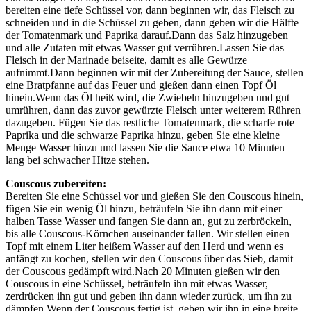
bereiten eine tiefe Schüssel vor, dann beginnen wir, das Fleisch zu
schneiden und in die Schüssel zu geben, dann geben wir die Hälfte
der Tomatenmark und Paprika darauf.Dann das Salz hinzugeben
und alle Zutaten mit etwas Wasser gut verrühren.Lassen Sie das
Fleisch in der Marinade beiseite, damit es alle Gewürze
aufnimmt.Dann beginnen wir mit der Zubereitung der Sauce, stellen
eine Bratpfanne auf das Feuer und gießen dann einen Topf Öl
hinein.Wenn das Öl heiß wird, die Zwiebeln hinzugeben und gut
umrühren, dann das zuvor gewürzte Fleisch unter weiterem Rühren
dazugeben. Fügen Sie das restliche Tomatenmark, die scharfe rote
Paprika und die schwarze Paprika hinzu, geben Sie eine kleine
Menge Wasser hinzu und lassen Sie die Sauce etwa 10 Minuten
lang bei schwacher Hitze stehen.
Couscous zubereiten:
Bereiten Sie eine Schüssel vor und gießen Sie den Couscous hinein,
fügen Sie ein wenig Öl hinzu, beträufeln Sie ihn dann mit einer
halben Tasse Wasser und fangen Sie dann an, gut zu zerbröckeln,
bis alle Couscous-Körnchen auseinander fallen. Wir stellen einen
Topf mit einem Liter heißem Wasser auf den Herd und wenn es
anfängt zu kochen, stellen wir den Couscous über das Sieb, damit
der Couscous gedämpft wird.Nach 20 Minuten gießen wir den
Couscous in eine Schüssel, beträufeln ihn mit etwas Wasser,
zerdrücken ihn gut und geben ihn dann wieder zurück, um ihn zu
dämpfen.Wenn der Couscous fertig ist, geben wir ihn in eine breite