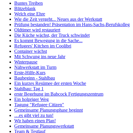
Buntes Treiben
Blitzeblank
Welch eine Ehre
Wie die Zeit vergeht... Neues aus der Werkstatt
Prüfung bestanden! Präsentation im Hans-Sachs-Berufskolleg
Oldtimer wird restauriert
Die Küche wächst, der Truck schwindet
Es kommt Bewegung in die Sache...
Refugees' Kitchen im Coolibri
Container wächst
Mit Schwung ins neue Jahr
Winterpause
Nähwerkstatt im Turm
Erste-Hilfe-Kurs
Baubeginn - Stahlbau
Ein kurzes Resümee der ersten Woche
Stahlbau: Tag 1
erste Begehung im Babcock Fertigungszentrum
Ein holpriger Weg
Tagung "Refugee Citizen"
Gemeinsame Planungsphase beginnt
…es gibt viel zu tun!
Wir haben einen Plan!
Gemeinsame Planungswerkstatt
Team & Testlauf