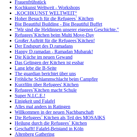
Frauenfrühstück
Kochkunst Weltweit - Workshops
„KOCHKUNST WELTWEIT“
Hoher Besuch für die Refugees` Kitchen
Big Beautiful Building - Big Beautiful Buffet
"Wir sind die Heldinnen unserer eigenen Geschichte."
Refugees`Kitchen beim Multi Move-Day
Großer Auftritt für die Refugees`Kitchen!
Der Endspurt des D.ramadans
Happy D.ramadan - Ramadan Mubarak!
Die Küche im neuen Gewand
Das Gelingen der Kitchen ist essbar
Lang lebe die B-Seite
The guardian berichtet über uns
Fröhliche Schlammschlacht beim Campfire
Kurzfilm über Refugees' Kitchen
Refugees`Kitchen macht Schule
Super N.I.C.E.!
Einigkeit und Falafel
Alles mal anders in Ratingen
Willkommen in der neuen Nachbarschaft
Die Refugees´ Kitchen als Teil des MOSAIKS
Heilung durch die Refugees´ Kitchen
Geschafft! Falafel-Beistand in Köln
Altenberg Gathering