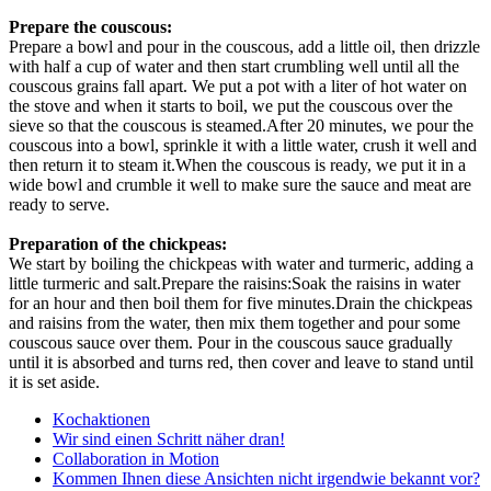
Prepare the couscous:
Prepare a bowl and pour in the couscous, add a little oil, then drizzle
with half a cup of water and then start crumbling well until all the
couscous grains fall apart. We put a pot with a liter of hot water on
the stove and when it starts to boil, we put the couscous over the
sieve so that the couscous is steamed.After 20 minutes, we pour the
couscous into a bowl, sprinkle it with a little water, crush it well and
then return it to steam it.When the couscous is ready, we put it in a
wide bowl and crumble it well to make sure the sauce and meat are
ready to serve.
Preparation of the chickpeas:
We start by boiling the chickpeas with water and turmeric, adding a
little turmeric and salt.Prepare the raisins:Soak the raisins in water
for an hour and then boil them for five minutes.Drain the chickpeas
and raisins from the water, then mix them together and pour some
couscous sauce over them. Pour in the couscous sauce gradually
until it is absorbed and turns red, then cover and leave to stand until
it is set aside.
Kochaktionen
Wir sind einen Schritt näher dran!
Collaboration in Motion
Kommen Ihnen diese Ansichten nicht irgendwie bekannt vor?