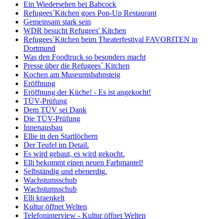
Ein Wiedersehen bei Babcock
Refugees´Kitchen goes Pop-Up Restaurant
Gemeinsam stark sein
WDR besucht Refugees' Kitchen
Refugees´Kitchen beim Theaterfestival FAVORITEN in
Dortmund
Was den Foodtruck so besonders macht
Presse über die Refugees´ Kitchen
Kochen am Museumsbahnsteig
Eröffnung
Eröffnung der Küche! - Es ist angekocht!
TÜV-Prüfung
Dem TÜV sei Dank
Die TÜV-Prüfung
Innenausbau
Ellie in den Startlöchern
Der Teufel im Detail.
Es wird gebaut, es wird gekocht.
Elli bekommt einen neuen Farbmantel!
Selbständig und ebenerdig.
Wachstumsschub
Wachstumsschub
Elli kraenkelt
Kultur öffnet Welten
Telefoninterview - Kultur öffnet Welten