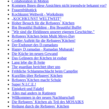
Collaboration in Motion
Kommen Ihnen diese Ansichten nicht irgendwie bekannt vor?
Frauenfrühstück
Kochkunst Weltweit - Workshops
„KOCHKUNST WELTWEIT“
Hoher Besuch für die Refugees` Kitchen
Big Beautiful Building - Big Beautiful Buffet
"Wir sind die Heldinnen unserer eigenen Geschichte."
Refugees`Kitchen beim Multi Move-Day
Großer Auftritt für die Refugees`Kitchen!
Der Endspurt des D.ramadans
Happy D.ramadan - Ramadan Mubarak!
Die Küche im neuen Gewand
Das Gelingen der Kitchen ist essbar
Lang lebe die B-Seite
The guardian berichtet über uns
Fröhliche Schlammschlacht beim Campfire
Kurzfilm über Refugees' Kitchen
Refugees`Kitchen macht Schule
Super N.I.C.E.!
Einigkeit und Falafel
Alles mal anders in Ratingen
Willkommen in der neuen Nachbarschaft
Die Refugees´ Kitchen als Teil des MOSAIKS
Heilung durch die Refugees´ Kitchen