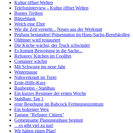
Kultur öffnet Welten
Telefoninterview - Kultur öffnet Welten
Buntes Treiben
Blitzeblank
Welch eine Ehre
Wie die Zeit vergeht... Neues aus der Werkstatt
Prüfung bestanden! Präsentation im Hans-Sachs-Berufskolleg
Oldtimer wird restauriert
Die Küche wächst, der Truck schwindet
Es kommt Bewegung in die Sache...
Refugees' Kitchen im Coolibri
Container wächst
Mit Schwung ins neue Jahr
Winterpause
Nähwerkstatt im Turm
Erste-Hilfe-Kurs
Baubeginn - Stahlbau
Ein kurzes Resümee der ersten Woche
Stahlbau: Tag 1
erste Begehung im Babcock Fertigungszentrum
Ein holpriger Weg
Tagung "Refugee Citizen"
Gemeinsame Planungsphase beginnt
…es gibt viel zu tun!
Wir haben einen Plan!