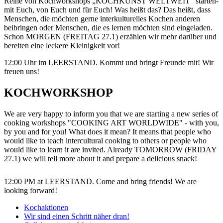
Reihe von Kochworkshops „KOCHKUNST WELTWEIT“ starten-
mit Euch, von Euch und für Euch! Was heißt das? Das heißt, dass
Menschen, die möchten gerne interkulturelles Kochen anderen
beibringen oder Menschen, die es lernen möchten sind eingeladen.
Schon MORGEN (FREITAG 27.1) erzählen wir mehr darüber und
bereiten eine leckere Kleinigkeit vor!
12:00 Uhr im LEERSTAND. Kommt und bringt Freunde mit! Wir
freuen uns!
KOCHWORKSHOP
We are very happy to inform you that we are starting a new series of
cooking workshops "COOKING ART WORLDWIDE" - with you,
by you and for you! What does it mean? It means that people who
would like to teach intercultural cooking to others or people who
would like to learn it are invited. Already TOMORROW (FRIDAY
27.1) we will tell more about it and prepare a delicious snack!
12:00 PM at LEERSTAND. Come and bring friends! We are
looking forward!
Kochaktionen
Wir sind einen Schritt näher dran!