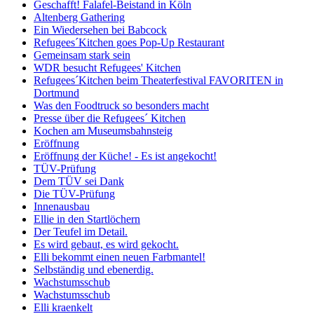
Geschafft! Falafel-Beistand in Köln
Altenberg Gathering
Ein Wiedersehen bei Babcock
Refugees´Kitchen goes Pop-Up Restaurant
Gemeinsam stark sein
WDR besucht Refugees' Kitchen
Refugees´Kitchen beim Theaterfestival FAVORITEN in
Dortmund
Was den Foodtruck so besonders macht
Presse über die Refugees´ Kitchen
Kochen am Museumsbahnsteig
Eröffnung
Eröffnung der Küche! - Es ist angekocht!
TÜV-Prüfung
Dem TÜV sei Dank
Die TÜV-Prüfung
Innenausbau
Ellie in den Startlöchern
Der Teufel im Detail.
Es wird gebaut, es wird gekocht.
Elli bekommt einen neuen Farbmantel!
Selbständig und ebenerdig.
Wachstumsschub
Wachstumsschub
Elli kraenkelt