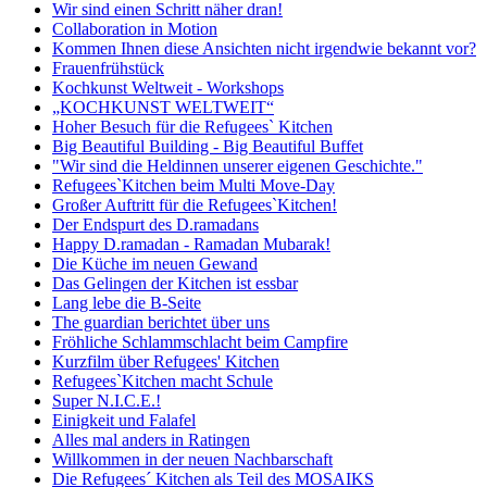
Wir sind einen Schritt näher dran!
Collaboration in Motion
Kommen Ihnen diese Ansichten nicht irgendwie bekannt vor?
Frauenfrühstück
Kochkunst Weltweit - Workshops
„KOCHKUNST WELTWEIT“
Hoher Besuch für die Refugees` Kitchen
Big Beautiful Building - Big Beautiful Buffet
"Wir sind die Heldinnen unserer eigenen Geschichte."
Refugees`Kitchen beim Multi Move-Day
Großer Auftritt für die Refugees`Kitchen!
Der Endspurt des D.ramadans
Happy D.ramadan - Ramadan Mubarak!
Die Küche im neuen Gewand
Das Gelingen der Kitchen ist essbar
Lang lebe die B-Seite
The guardian berichtet über uns
Fröhliche Schlammschlacht beim Campfire
Kurzfilm über Refugees' Kitchen
Refugees`Kitchen macht Schule
Super N.I.C.E.!
Einigkeit und Falafel
Alles mal anders in Ratingen
Willkommen in der neuen Nachbarschaft
Die Refugees´ Kitchen als Teil des MOSAIKS