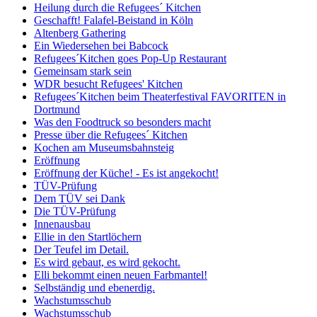
Heilung durch die Refugees´ Kitchen
Geschafft! Falafel-Beistand in Köln
Altenberg Gathering
Ein Wiedersehen bei Babcock
Refugees´Kitchen goes Pop-Up Restaurant
Gemeinsam stark sein
WDR besucht Refugees' Kitchen
Refugees´Kitchen beim Theaterfestival FAVORITEN in
Dortmund
Was den Foodtruck so besonders macht
Presse über die Refugees´ Kitchen
Kochen am Museumsbahnsteig
Eröffnung
Eröffnung der Küche! - Es ist angekocht!
TÜV-Prüfung
Dem TÜV sei Dank
Die TÜV-Prüfung
Innenausbau
Ellie in den Startlöchern
Der Teufel im Detail.
Es wird gebaut, es wird gekocht.
Elli bekommt einen neuen Farbmantel!
Selbständig und ebenerdig.
Wachstumsschub
Wachstumsschub