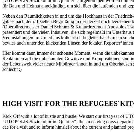
„UTOPOLIS-Soziokultur im Quartier“ aufgenommen worden und erhält d
für Bau und Heimat angekündigt, um sich über die laufenden und gep
Neben den Räumlichkeiten in und um das Hochhaus in der Friedrich-K
gab es nach der offiziellen Begrüßung in der derzeit noch leersteh
(Oberbürgermeister Daniel Schranz & Kulturdezernent Apostolos Tsal
präsentiert und die vielen Intiativen, die sich regelmäßi im Unterhaus
Veranstaltungen im Unterhaus kulinarisch begleitet hat. Um ein so
bewies auch unter den klickenden Linsen der lokalen Reporter*innen 
Hier kommt dann immer der schönste Moment, wenn die unbekannten K
Reaktionen auf die unbekannten Gewürze und Kompositionen sind imm
der Lebenswelt vieler neuer Mitbürger*innen in und um Oberhausen g
schlecht :)
HIGH VISIT FOR THE REFUGEES`KI
Kick-Off with a lot of hustle and bustle: We start our first year of 
"UTOPOLIS-Soziokultur im Quartier", thus receiving cross-departmental
cae for a visit and to inform himslef about the current and planned pro