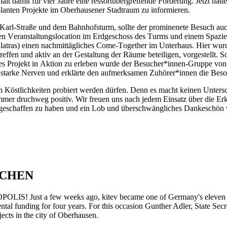
amit für vier Jahre eine ressortübergreifende Förderung. Jetzt hatte 
lanten Projekte im Oberhausener Stadtraum zu informieren.
arl-Straße und dem Bahnhofsturm, sollte der prominenete Besuch auch
enden Veranstaltungslocation im Erdgeschoss des Turms und einem Spa
atras) einen nachmittägliches Come-Together im Unterhaus. Hier wurde
 treffen und aktiv an der Gestaltung der Räume beteiligen, vorgestellt.
lches Projekt in Aktion zu erleben wurde der Besucher*innen-Gruppe v
starke Nerven und erklärte den aufmerksamen Zuhörer*innen die Besond
östlichkeiten probiert werden dürfen. Denn es macht keinen Untersch
er druchweg positiv. Wir freuen uns nach jedem Einsatz über die Er
eschaffen zu haben und ein Lob und überschwängliches Dankeschön von 
TCHEN
UTOPOLIS! Just a few weeks ago, kitev became one of Germany's eleven s
 funding for four years. For this occasion Gunther Adler, State Secret
jects in the city of Oberhausen.