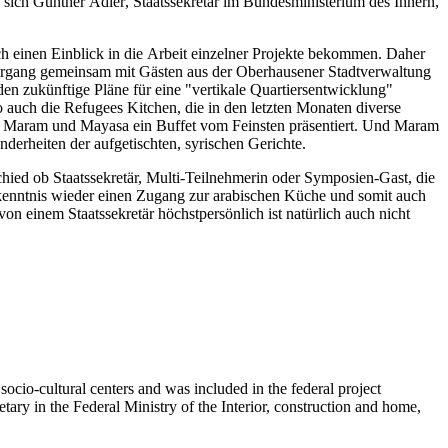
sich Gunther Adler, Staatssekretär im Bundesministerium des Innern,
 einen Einblick in die Arbeit einzelner Projekte bekommen. Daher
ziergang gemeinsam mit Gästen aus der Oberhausener Stadtverwaltung
n zukünftige Pläne für eine "vertikale Quartiersentwicklung"
 So auch die Refugees Kitchen, die in den letzten Monaten diverse
on Maram und Mayasa ein Buffet vom Feinsten präsentiert. Und Maram
erheiten der aufgetischten, syrischen Gerichte.
ied ob Staatssekretär, Multi-Teilnehmerin oder Symposien-Gast, die
kenntnis wieder einen Zugang zur arabischen Küche und somit auch
einem Staatssekretär höchstpersönlich ist natürlich auch nicht
ocio-cultural centers and was included in the federal project
ary in the Federal Ministry of the Interior, construction and home,