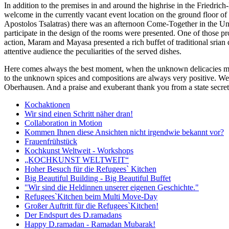
In addition to the premises in and around the highrise in the Friedrich-
welcome in the currently vacant event location on the ground floor o
Apostolos Tsalatras) there was an afternoon Come-Together in the Unter
participate in the design of the rooms were presented. One of those p
action, Maram and Mayasa presented a rich buffet of traditional srian 
attentive audience the peculiarities of the served dishes.
Here comes always the best moment, when the unknown delicacies may 
to the unknown spices and compositions are always very positive. We a
Oberhausen. And a praise and exuberant thank you from a state secretar
Kochaktionen
Wir sind einen Schritt näher dran!
Collaboration in Motion
Kommen Ihnen diese Ansichten nicht irgendwie bekannt vor?
Frauenfrühstück
Kochkunst Weltweit - Workshops
„KOCHKUNST WELTWEIT“
Hoher Besuch für die Refugees` Kitchen
Big Beautiful Building - Big Beautiful Buffet
"Wir sind die Heldinnen unserer eigenen Geschichte."
Refugees`Kitchen beim Multi Move-Day
Großer Auftritt für die Refugees`Kitchen!
Der Endspurt des D.ramadans
Happy D.ramadan - Ramadan Mubarak!