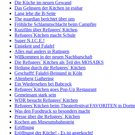
Die Küche im neuen Gewand
Das Gelingen der Kitchen ist essbar
Lang lebe die B-Seite
The guardian berichtet über uns
Fröhliche Schlammschlacht beim Campfire
Kurzfilm über Refugees' Kitchen
Refugees`Kitchen macht Schule
Super N.I.C.E.!
Einigkeit und Falafel
Alles mal anders in Ratingen
Willkommen in der neuen Nachbarschaft
Die Refugees´ Kitchen als Teil des MOSAIKS
Heilung durch die Refugees´ Kitchen
Geschafft! Falafel-Beistand in Köln
Altenberg Gathering
Ein Wiedersehen bei Babcock
Refugees´Kitchen goes Pop-Up Restaurant
Gemeinsam stark sein
WDR besucht Refugees' Kitchen
Refugees´Kitchen beim Theaterfestival FAVORITEN in Dort
Was den Foodtruck so besonders macht
Presse über die Refugees´ Kitchen
Kochen am Museumsbahnsteig
Eröffnung
Eröffnung der Küche! - Es ist angekocht!