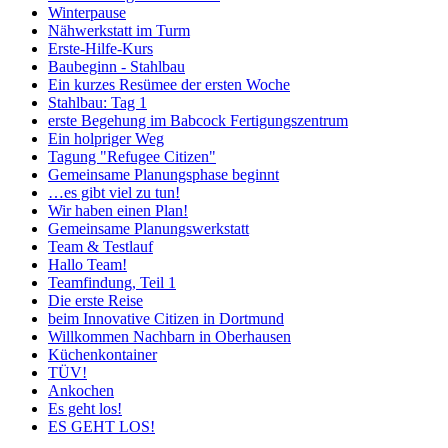
Winterpause
Nähwerkstatt im Turm
Erste-Hilfe-Kurs
Baubeginn - Stahlbau
Ein kurzes Resümee der ersten Woche
Stahlbau: Tag 1
erste Begehung im Babcock Fertigungszentrum
Ein holpriger Weg
Tagung "Refugee Citizen"
Gemeinsame Planungsphase beginnt
…es gibt viel zu tun!
Wir haben einen Plan!
Gemeinsame Planungswerkstatt
Team & Testlauf
Hallo Team!
Teamfindung, Teil 1
Die erste Reise
beim Innovative Citizen in Dortmund
Willkommen Nachbarn in Oberhausen
Küchenkontainer
TÜV!
Ankochen
Es geht los!
ES GEHT LOS!