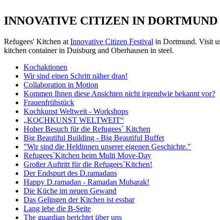
INNOVATIVE CITIZEN IN DORTMUND
Refugees' Kitchen at
Innovative Citizen Festival
in Dortmund. Vi
sit 
kitchen container in Duisburg and Oberhausen in steel.
Kochaktionen
Wir sind einen Schritt näher dran!
Collaboration in Motion
Kommen Ihnen diese Ansichten nicht irgendwie bekannt vor?
Frauenfrühstück
Kochkunst Weltweit - Workshops
„KOCHKUNST WELTWEIT“
Hoher Besuch für die Refugees` Kitchen
Big Beautiful Building - Big Beautiful Buffet
"Wir sind die Heldinnen unserer eigenen Geschichte."
Refugees`Kitchen beim Multi Move-Day
Großer Auftritt für die Refugees`Kitchen!
Der Endspurt des D.ramadans
Happy D.ramadan - Ramadan Mubarak!
Die Küche im neuen Gewand
Das Gelingen der Kitchen ist essbar
Lang lebe die B-Seite
The guardian berichtet über uns