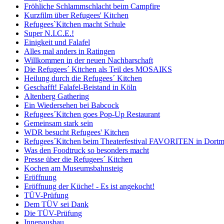
Fröhliche Schlammschlacht beim Campfire
Kurzfilm über Refugees' Kitchen
Refugees`Kitchen macht Schule
Super N.I.C.E.!
Einigkeit und Falafel
Alles mal anders in Ratingen
Willkommen in der neuen Nachbarschaft
Die Refugees´ Kitchen als Teil des MOSAIKS
Heilung durch die Refugees´ Kitchen
Geschafft! Falafel-Beistand in Köln
Altenberg Gathering
Ein Wiedersehen bei Babcock
Refugees´Kitchen goes Pop-Up Restaurant
Gemeinsam stark sein
WDR besucht Refugees' Kitchen
Refugees´Kitchen beim Theaterfestival FAVORITEN in Dort
Was den Foodtruck so besonders macht
Presse über die Refugees´ Kitchen
Kochen am Museumsbahnsteig
Eröffnung
Eröffnung der Küche! - Es ist angekocht!
TÜV-Prüfung
Dem TÜV sei Dank
Die TÜV-Prüfung
Innenausbau