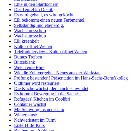
Ellie in den Startlöchern
Der Teufel im Detail.
Es wird gebaut, es wird gekocht.
Elli bekommt einen neuen Farbmantel!
Selbständig und ebenerdig.
Wachstumsschub
Wachstumsschub
Elli kraenkelt
Kultur öffnet Welten
Telefoninterview - Kultur öffnet Welten
Buntes Treiben
Blitzeblank
Welch eine Ehre
Wie die Zeit vergeht... Neues aus der Werkstatt
Prüfung bestanden! Präsentation im Hans-Sachs-Berufskolleg
Oldtimer wird restauriert
Die Küche wächst, der Truck schwindet
Es kommt Bewegung in die Sache...
Refugees' Kitchen im Coolibri
Container wächst
Mit Schwung ins neue Jahr
Winterpause
Nähwerkstatt im Turm
Erste-Hilfe-Kurs
Baubeginn - Stahlbau