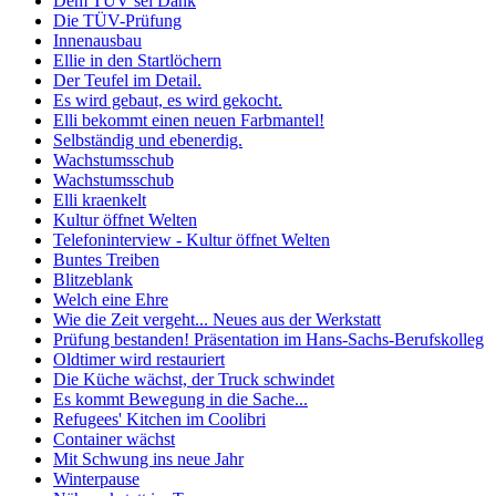
Dem TÜV sei Dank
Die TÜV-Prüfung
Innenausbau
Ellie in den Startlöchern
Der Teufel im Detail.
Es wird gebaut, es wird gekocht.
Elli bekommt einen neuen Farbmantel!
Selbständig und ebenerdig.
Wachstumsschub
Wachstumsschub
Elli kraenkelt
Kultur öffnet Welten
Telefoninterview - Kultur öffnet Welten
Buntes Treiben
Blitzeblank
Welch eine Ehre
Wie die Zeit vergeht... Neues aus der Werkstatt
Prüfung bestanden! Präsentation im Hans-Sachs-Berufskolleg
Oldtimer wird restauriert
Die Küche wächst, der Truck schwindet
Es kommt Bewegung in die Sache...
Refugees' Kitchen im Coolibri
Container wächst
Mit Schwung ins neue Jahr
Winterpause