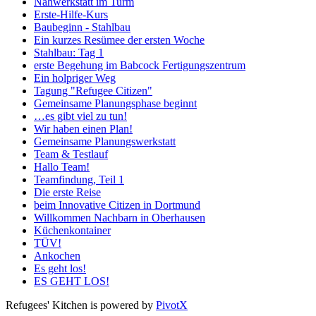
Nähwerkstatt im Turm
Erste-Hilfe-Kurs
Baubeginn - Stahlbau
Ein kurzes Resümee der ersten Woche
Stahlbau: Tag 1
erste Begehung im Babcock Fertigungszentrum
Ein holpriger Weg
Tagung "Refugee Citizen"
Gemeinsame Planungsphase beginnt
…es gibt viel zu tun!
Wir haben einen Plan!
Gemeinsame Planungswerkstatt
Team & Testlauf
Hallo Team!
Teamfindung, Teil 1
Die erste Reise
beim Innovative Citizen in Dortmund
Willkommen Nachbarn in Oberhausen
Küchenkontainer
TÜV!
Ankochen
Es geht los!
ES GEHT LOS!
Refugees' Kitchen is powered by
PivotX