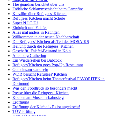
The guardian berichtet über uns
Fröhliche Schlammschlacht beim Campfire
Kurzfilm über Refugees' Kitchen
Refugees`Kitchen macht Schule
Super N.I.C.E.!
Einigkeit und Falafel
Alles mal anders in Ratingen
Willkommen in der neuen Nachbarschaft
Die Refugees´ Kitchen als Teil des MOSAIKS
Heilung durch die Refugees´ Kitchen
Geschafft! Falafel-Beistand in Köln
Altenberg Gathering
Ein Wiedersehen bei Babcock
Refugees´Kitchen goes Pop-Up Restaurant
Gemeinsam stark sein
WDR besucht Refugees' Kitchen
Refugees´Kitchen beim Theaterfestival FAVORITEN in
Dortmund
Was den Foodtruck so besonders macht
Presse über die Refugees´ Kitchen
Kochen am Museumsbahnsteig
Eröffnung
Eröffnung der Küche! - Es ist angekocht!
TÜV-Prüfung