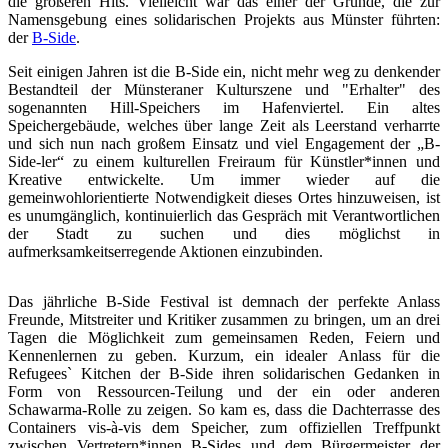
die größeren Hits. Vielleicht war das einer der Gründe, die zur
Namensgebung eines solidarischen Projekts aus Münster führten:
der
B-Side
.
Seit einigen Jahren ist die B-Side ein, nicht mehr weg zu denkender
Bestandteil der Münsteraner Kulturszene und "Erhalter" des
sogenannten Hill-Speichers im Hafenviertel. Ein altes
Speichergebäude, welches über lange Zeit als Leerstand verharrte
und sich nun nach großem Einsatz und viel Engagement der „B-
Side-ler“ zu einem kulturellen Freiraum für Künstler*innen und
Kreative entwickelte. Um immer wieder auf die
gemeinwohlorientierte Notwendigkeit dieses Ortes hinzuweisen, ist
es unumgänglich, kontinuierlich das Gespräch mit Verantwortlichen
der Stadt zu suchen und dies möglichst in
aufmerksamkeitserregende Aktionen einzubinden.
Das jährliche B-Side Festival ist demnach der perfekte Anlass
Freunde, Mitstreiter und Kritiker zusammen zu bringen, um an drei
Tagen die Möglichkeit zum gemeinsamen Reden, Feiern und
Kennenlernen zu geben. Kurzum, ein idealer Anlass für die
Refugees` Kitchen der B-Side ihren solidarischen Gedanken in
Form von Ressourcen-Teilung und der ein oder anderen
Schawarma-Rolle zu zeigen. So kam es, dass die Dachterrasse des
Containers vis-à-vis dem Speicher, zum offiziellen Treffpunkt
zwischen Vertretern*innen B-Sides und dem Bürgermeister der