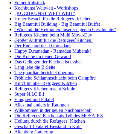
Frauenfrühstück
Kochkunst Weltweit - Workshops
„KOCHKUNST WELTWEIT“
Hoher Besuch für die Refugees` Kitchen
Big Beautiful Building - Big Beautiful Buffet
"Wir sind die Heldinnen unserer eigenen Geschichte."
Refugees`Kitchen beim Multi Move-Day
Großer Auftritt für die Refugees`Kitchen!
Der Endspurt des D.ramadans
Happy D.ramadan - Ramadan Mubarak!
Die Küche im neuen Gewand
Das Gelingen der Kitchen ist essbar
Lang lebe die B-Seite
The guardian berichtet über uns
Fröhliche Schlammschlacht beim Campfire
Kurzfilm über Refugees' Kitchen
Refugees`Kitchen macht Schule
Super N.I.C.E.!
Einigkeit und Falafel
Alles mal anders in Ratingen
Willkommen in der neuen Nachbarschaft
Die Refugees´ Kitchen als Teil des MOSAIKS
Heilung durch die Refugees´ Kitchen
Geschafft! Falafel-Beistand in Köln
Altenberg Gathering