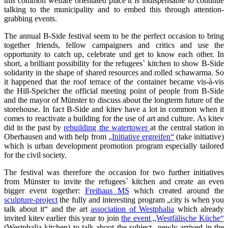
this common welfare orientated place it is indispensable to continue
talking to the municipality and to embed this through attention-
grabbing events.
The annual B-Side festival seem to be the perfect occasion to bring
together friends, fellow campaigners and critics and use the
opportunity to catch up, celebrate und get to know each other. In
short, a brilliant possibility for the refugees` kitchen to show B-Side
solidarity in the shape of shared resources and rolled schawarma. So
it happened that the roof terrace of the container became vis-à-vis
the Hill-Speicher the official meeting point of people from B-Side
and the mayor of Münster to discuss about the longterm future of the
storehouse. In fact B-Side and kitev have a lot in common when it
comes to reactivate a building for the use of art and culture. As kitev
did in the past by
rebuilding the watertower
at the central station in
Oberhausen and with help from
„Initiative ergreifen“
(take initiative)
which is urban development promotion program especially tailored
for the civil society.
The festival was therefore the occasion for two further initiatives
from Münster to invite the refugees` kitchen and create an even
bigger event together:
Freihaus MS
which created around the
sculpture-project
the fully and interesting program „city is when you
talk about it“ and the art
association of Westphalia
which already
invited kitev earlier this year to join
the event „Westfälische Küche“
(Westphalia kitchen) to talk about the subject „newly arrived in the