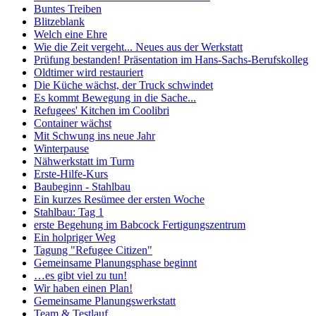
Buntes Treiben
Blitzeblank
Welch eine Ehre
Wie die Zeit vergeht... Neues aus der Werkstatt
Prüfung bestanden! Präsentation im Hans-Sachs-Berufskolleg
Oldtimer wird restauriert
Die Küche wächst, der Truck schwindet
Es kommt Bewegung in die Sache...
Refugees' Kitchen im Coolibri
Container wächst
Mit Schwung ins neue Jahr
Winterpause
Nähwerkstatt im Turm
Erste-Hilfe-Kurs
Baubeginn - Stahlbau
Ein kurzes Resümee der ersten Woche
Stahlbau: Tag 1
erste Begehung im Babcock Fertigungszentrum
Ein holpriger Weg
Tagung "Refugee Citizen"
Gemeinsame Planungsphase beginnt
…es gibt viel zu tun!
Wir haben einen Plan!
Gemeinsame Planungswerkstatt
Team & Testlauf