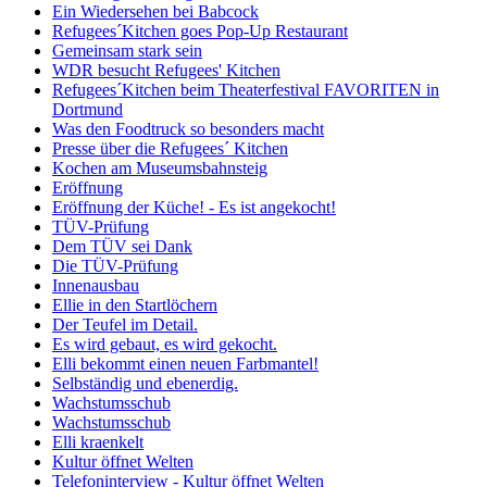
Ein Wiedersehen bei Babcock
Refugees´Kitchen goes Pop-Up Restaurant
Gemeinsam stark sein
WDR besucht Refugees' Kitchen
Refugees´Kitchen beim Theaterfestival FAVORITEN in
Dortmund
Was den Foodtruck so besonders macht
Presse über die Refugees´ Kitchen
Kochen am Museumsbahnsteig
Eröffnung
Eröffnung der Küche! - Es ist angekocht!
TÜV-Prüfung
Dem TÜV sei Dank
Die TÜV-Prüfung
Innenausbau
Ellie in den Startlöchern
Der Teufel im Detail.
Es wird gebaut, es wird gekocht.
Elli bekommt einen neuen Farbmantel!
Selbständig und ebenerdig.
Wachstumsschub
Wachstumsschub
Elli kraenkelt
Kultur öffnet Welten
Telefoninterview - Kultur öffnet Welten