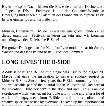
Bis in die späte Nacht hielten die Bässe des, auf der Dachterrasse
auflegenden DJs – Professor Jan – die Container-Wände in
Bewegung und ließen die Falafel in der Pfanne nur so hüpfen. Fazit:
Es war einiges los und wir mitten drin!
Münster, Hafenviertel, B-Side...es war uns eine große Freude Zeuge
dieses grandiosen Festivals gewesen zu sein und wir kommen
unbedingt wieder. Es lebe die B-Seite!
Ein großer Dank geht an Jan Kamphoff von modulorbeat für Strom,
Wasser und das längste und beste DJ Set des Sommers.
LONG LIVES THE B-SIDE
A-Side is past! The B-Side of a single was usually the bigger hit.
Maybe that gave the inspiration to name a solidary project in
Münster
B-Side
. Since a few years the B-Side community became
an irreplaceable part of the cultural life in Münster and „keeper“ of
the so-called „Hill-Speicher“ in the dockland area. This is an old
storehouse which was vacant for quite a long time and after a lot of
work and engagement from B-Side turned into a cultural and
creative space free to use by everyone. To keep up the importance of