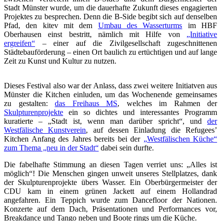
Stadt Münster wurde, um die dauerhafte Zukunft dieses engagierten
Projektes zu besprechen. Denn die B-Side begibt sich auf denselben
Pfad, den kitev mit dem
Umbau des Wasserturms
im HBF
Oberhausen einst bestritt, nämlich mit Hilfe von
„Initiative
ergreifen“
– einer auf die Zivilgesellschaft zugeschnittenen
Städtebauförderung – einen Ort baulich zu ertüchtigen und auf lange
Zeit zu Kunst und Kultur zu nutzen.
Dieses Festival also war der Anlass, dass zwei weitere Initiatven aus
Münster die Kitchen einluden, um das Wochenende gemeinsames
zu gestalten:
das Freihaus MS
, welches im Rahmen der
Skulpturenprojekte
ein so dichtes und interessantes Programm
kuratierte – „Stadt ist, wenn man darüber spricht“, und
der
Westfälische Kunstverein
, auf dessen Einladung die Refugees’
Kitchen Anfang des Jahres bereits bei der
„Westfälischen Küche“
zum Thema „neu in der Stadt“
dabei sein durfte.
Die fabelhafte Stimmung an diesen Tagen verriet uns: „Alles ist
möglich“! Die Menschen gingen unweit unseres Stellplatzes, dank
der Skulpturenprojekte übers Wasser. Ein Oberbürgermeister der
CDU kam in einem grünen Jackett auf einem Hollandrad
angefahren. Ein Teppich wurde zum Dancefloor der Nationen.
Konzerte auf dem Dach, Präsentationen und Performances vor,
Breakdance und Tango neben und Boote rings um die Küche.