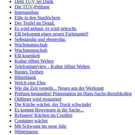
Dem TÜV sei Dank
Die TÜV-Prüfung
Innenausbau
Ellie in den Startlöchern
Der Teufel im Detail.
Es wird gebaut, es wird gekocht.
Elli bekommt einen neuen Farbmantel!
Selbständig und ebenerdig.
Wachstumsschub
Wachstumsschub
Elli kraenkelt
Kultur öffnet Welten
Telefoninterview - Kultur öffnet Welten
Buntes Treiben
Blitzeblank
Welch eine Ehre
Wie die Zeit vergeht... Neues aus der Werkstatt
Prüfung bestanden! Präsentation im Hans-Sachs-Berufskolleg
Oldtimer wird restauriert
Die Küche wächst, der Truck schwindet
Es kommt Bewegung in die Sache...
Refugees' Kitchen im Coolibri
Container wächst
Mit Schwung ins neue Jahr
Winterpause