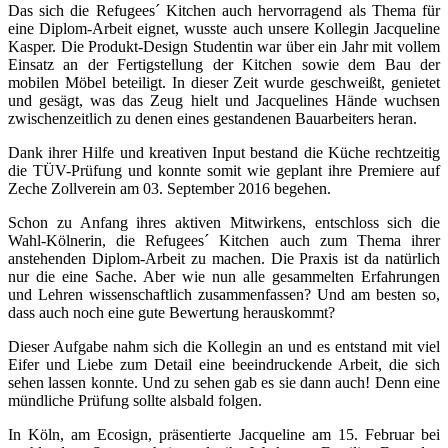
Das sich die Refugees´ Kitchen auch hervorragend als Thema für
eine Diplom-Arbeit eignet, wusste auch unsere Kollegin Jacqueline
Kasper. Die Produkt-Design Studentin war über ein Jahr mit vollem
Einsatz an der Fertigstellung der Kitchen sowie dem Bau der
mobilen Möbel beteiligt. In dieser Zeit wurde geschweißt, genietet
und gesägt, was das Zeug hielt und Jacquelines Hände wuchsen
zwischenzeitlich zu denen eines gestandenen Bauarbeiters heran.
Dank ihrer Hilfe und kreativen Input bestand die Küche rechtzeitig
die TÜV-Prüfung und konnte somit wie geplant ihre Premiere auf
Zeche Zollverein am 03. September 2016 begehen.
Schon zu Anfang ihres aktiven Mitwirkens, entschloss sich die
Wahl-Kölnerin, die Refugees´ Kitchen auch zum Thema ihrer
anstehenden Diplom-Arbeit zu machen. Die Praxis ist da natürlich
nur die eine Sache. Aber wie nun alle gesammelten Erfahrungen
und Lehren wissenschaftlich zusammenfassen? Und am besten so,
dass auch noch eine gute Bewertung herauskommt?
Dieser Aufgabe nahm sich die Kollegin an und es entstand mit viel
Eifer und Liebe zum Detail eine beeindruckende Arbeit, die sich
sehen lassen konnte. Und zu sehen gab es sie dann auch! Denn eine
mündliche Prüfung sollte alsbald folgen.
In Köln, am Ecosign, präsentierte Jacqueline am 15. Februar bei