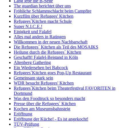
Lang lebe die B-Seite
The guardian berichtet über uns
Fröhliche Schlammschlacht beim Campfire
Kurzfilm über Refugees' Kitchen
Refugees`Kitchen macht Schule
Super N.I.C.E.!
Einigkeit und Falafel
Alles mal anders in Ratingen
Willkommen in der neuen Nachbarschaft
Die Refugees´ Kitchen als Teil des MOSAIKS
Heilung durch die Refugees´ Kitchen
Geschafft! Falafel-Beistand in Köln
Altenberg Gathering
Ein Wiedersehen bei Babcock
Refugees´Kitchen goes Pop-Up Restaurant
Gemeinsam stark sein
WDR besucht Refugees' Kitchen
Refugees´Kitchen beim Theaterfestival FAVORITEN in
Dortmund
Was den Foodtruck so besonders macht
Presse über die Refugees´ Kitchen
Kochen am Museumsbahnsteig
Eröffnung
Eröffnung der Küche! - Es ist angekocht!
TÜV-Prüfung