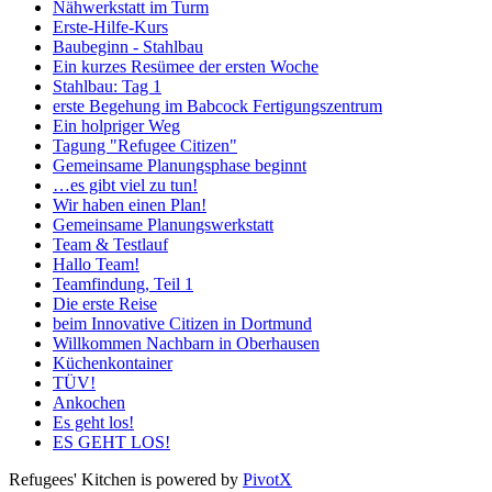
Nähwerkstatt im Turm
Erste-Hilfe-Kurs
Baubeginn - Stahlbau
Ein kurzes Resümee der ersten Woche
Stahlbau: Tag 1
erste Begehung im Babcock Fertigungszentrum
Ein holpriger Weg
Tagung "Refugee Citizen"
Gemeinsame Planungsphase beginnt
…es gibt viel zu tun!
Wir haben einen Plan!
Gemeinsame Planungswerkstatt
Team & Testlauf
Hallo Team!
Teamfindung, Teil 1
Die erste Reise
beim Innovative Citizen in Dortmund
Willkommen Nachbarn in Oberhausen
Küchenkontainer
TÜV!
Ankochen
Es geht los!
ES GEHT LOS!
Refugees' Kitchen is powered by
PivotX