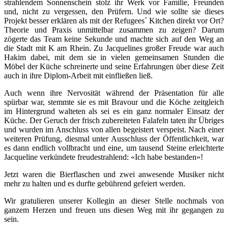
strahlendem Sonnenschein stolz ihr Werk vor Familie, Freunden
und, nicht zu vergessen, den Prüfern. Und wie sollte sie dieses
Projekt besser erklären als mit der Refugees´ Kitchen direkt vor Ort?
Theorie und Praxis unmittelbar zusammen zu zeigen? Darum
zögerte das Team keine Sekunde und machte sich auf den Weg an
die Stadt mit K am Rhein. Zu Jacquelines großer Freude war auch
Hakim dabei, mit dem sie in vielen gemeinsamen Stunden die
Möbel der Küche schreinerte und seine Erfahrungen über diese Zeit
auch in ihre Diplom-Arbeit mit einfließen ließ.
Auch wenn ihre Nervosität während der Präsentation für alle
spürbar war, stemmte sie es mit Bravour und die Köche zeitgleich
im Hintergrund walteten als sei es ein ganz normaler Einsatz der
Küche. Der Geruch der frisch zubereiteten Falafeln taten ihr Übriges
und wurden im Anschluss von allen begeistert verspeist. Nach einer
weiteren Prüfung, diesmal unter Ausschluss der Öffentlichkeit, war
es dann endlich vollbracht und eine, um tausend Steine erleichterte
Jacqueline verkündete freudestrahlend: «Ich habe bestanden»!
Jetzt waren die Bierflaschen und zwei anwesende Musiker nicht
mehr zu halten und es durfte gebührend gefeiert werden.
Wir gratulieren unserer Kollegin an dieser Stelle nochmals von
ganzem Herzen und freuen uns diesen Weg mit ihr gegangen zu
sein.