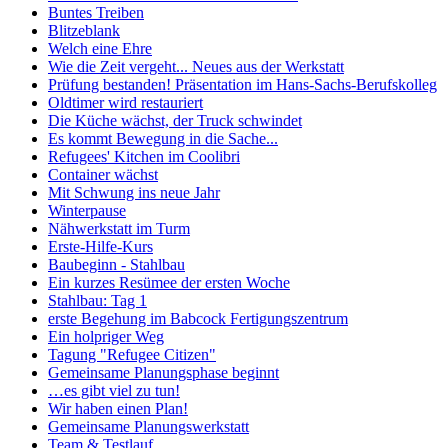
Buntes Treiben
Blitzeblank
Welch eine Ehre
Wie die Zeit vergeht... Neues aus der Werkstatt
Prüfung bestanden! Präsentation im Hans-Sachs-Berufskolleg
Oldtimer wird restauriert
Die Küche wächst, der Truck schwindet
Es kommt Bewegung in die Sache...
Refugees' Kitchen im Coolibri
Container wächst
Mit Schwung ins neue Jahr
Winterpause
Nähwerkstatt im Turm
Erste-Hilfe-Kurs
Baubeginn - Stahlbau
Ein kurzes Resümee der ersten Woche
Stahlbau: Tag 1
erste Begehung im Babcock Fertigungszentrum
Ein holpriger Weg
Tagung "Refugee Citizen"
Gemeinsame Planungsphase beginnt
…es gibt viel zu tun!
Wir haben einen Plan!
Gemeinsame Planungswerkstatt
Team & Testlauf