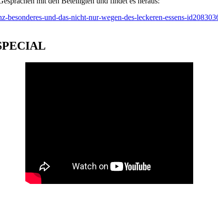
Gesprächen mit den Beteiligten und findet es heraus:
ganz-besonderes-und-das-nicht-nur-wegen-des-leckeren-essens-id208303
SPECIAL