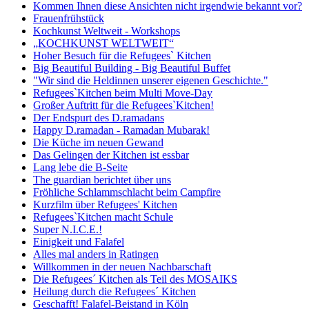
Kommen Ihnen diese Ansichten nicht irgendwie bekannt vor?
Frauenfrühstück
Kochkunst Weltweit - Workshops
„KOCHKUNST WELTWEIT“
Hoher Besuch für die Refugees` Kitchen
Big Beautiful Building - Big Beautiful Buffet
"Wir sind die Heldinnen unserer eigenen Geschichte."
Refugees`Kitchen beim Multi Move-Day
Großer Auftritt für die Refugees`Kitchen!
Der Endspurt des D.ramadans
Happy D.ramadan - Ramadan Mubarak!
Die Küche im neuen Gewand
Das Gelingen der Kitchen ist essbar
Lang lebe die B-Seite
The guardian berichtet über uns
Fröhliche Schlammschlacht beim Campfire
Kurzfilm über Refugees' Kitchen
Refugees`Kitchen macht Schule
Super N.I.C.E.!
Einigkeit und Falafel
Alles mal anders in Ratingen
Willkommen in der neuen Nachbarschaft
Die Refugees´ Kitchen als Teil des MOSAIKS
Heilung durch die Refugees´ Kitchen
Geschafft! Falafel-Beistand in Köln