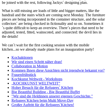
be joined with the rest, following Jackys´ designing plan.
What is still missing are loads of little and bigger matters, like the
handrail and the stairs which are coming next Monday. The furniture
pieces are being incorporated in the container structure, and the solar
collectors´ are being checked in fictionality and so on. Sometimes it
´s quite difficult to keep an overview. There´s pieces that need to be
adjusted, tested, fitted, wainscoted, and connected: the devil lies in
the details!
We can´t wait for the first cooking session with the mobile
kitchen...so we already made plans for an inauguration party!
Kochaktionen
Wir sind einen Schritt näher dran!
Collaboration in Motion
Kommen Ihnen diese Ansichten nicht irgendwie bekannt vor?
Frauenfrühstück
Kochkunst Weltweit - Workshops
„KOCHKUNST WELTWEIT“
Hoher Besuch für die Refugees` Kitchen
Big Beautiful Building - Big Beautiful Buffet
"Wir sind die Heldinnen unserer eigenen Geschichte."
Refugees`Kitchen beim Multi Move-Day
Großer Auftritt für die Refugees`Kitchen!