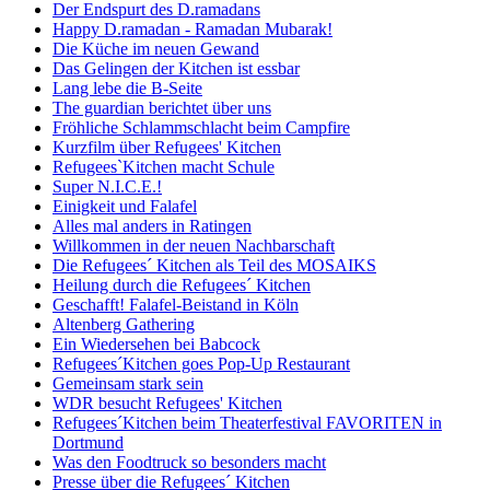
Der Endspurt des D.ramadans
Happy D.ramadan - Ramadan Mubarak!
Die Küche im neuen Gewand
Das Gelingen der Kitchen ist essbar
Lang lebe die B-Seite
The guardian berichtet über uns
Fröhliche Schlammschlacht beim Campfire
Kurzfilm über Refugees' Kitchen
Refugees`Kitchen macht Schule
Super N.I.C.E.!
Einigkeit und Falafel
Alles mal anders in Ratingen
Willkommen in der neuen Nachbarschaft
Die Refugees´ Kitchen als Teil des MOSAIKS
Heilung durch die Refugees´ Kitchen
Geschafft! Falafel-Beistand in Köln
Altenberg Gathering
Ein Wiedersehen bei Babcock
Refugees´Kitchen goes Pop-Up Restaurant
Gemeinsam stark sein
WDR besucht Refugees' Kitchen
Refugees´Kitchen beim Theaterfestival FAVORITEN in
Dortmund
Was den Foodtruck so besonders macht
Presse über die Refugees´ Kitchen