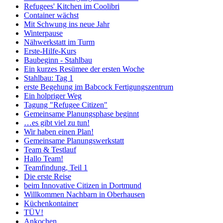
Refugees' Kitchen im Coolibri
Container wächst
Mit Schwung ins neue Jahr
Winterpause
Nähwerkstatt im Turm
Erste-Hilfe-Kurs
Baubeginn - Stahlbau
Ein kurzes Resümee der ersten Woche
Stahlbau: Tag 1
erste Begehung im Babcock Fertigungszentrum
Ein holpriger Weg
Tagung "Refugee Citizen"
Gemeinsame Planungsphase beginnt
…es gibt viel zu tun!
Wir haben einen Plan!
Gemeinsame Planungswerkstatt
Team & Testlauf
Hallo Team!
Teamfindung, Teil 1
Die erste Reise
beim Innovative Citizen in Dortmund
Willkommen Nachbarn in Oberhausen
Küchenkontainer
TÜV!
Ankochen