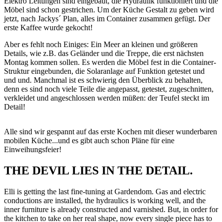
Elektro Leitungen sind eingebaut, die Hydraulik funktioniert und die
Möbel sind schon gestrichen. Um der Küche Gestalt zu geben wird
jetzt, nach Jackys´ Plan, alles im Container zusammen gefügt. Der
erste Kaffee wurde gekocht!
Aber es fehlt noch Einiges: Ein Meer an kleinen und größeren
Details, wie z.B.
das Geländer und die Treppe, die erst nächsten
Montag kommen sollen.
Es werden die Möbel fest in die Container-
Struktur eingebunden, die Solaranlage auf Funktion getestet und
und und. Manchmal ist es schwierig
den Überblick zu behalten,
denn es sind
noch viele Teile die angepasst, getestet, zugeschnitten,
verkleidet und angeschlossen werden müßen: der Teufel steckt im
Detail!
Alle sind wir gespannt auf das erste Kochen mit dieser wunderbaren
mobilen Küche...und es gibt auch schon Pläne für eine
Einweihungsfeier!
THE DEVIL LIES IN THE DETAIL.
Elli is getting the last fine-tuning at Gardendom. Gas and electric
conductions are installed, the hydraulics is working well, and the
inner furniture is already constructed and varnished. But, in order for
the kitchen to take on her real shape, now every single piece has to