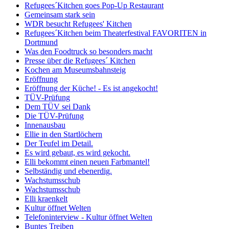
Refugees´Kitchen goes Pop-Up Restaurant
Gemeinsam stark sein
WDR besucht Refugees' Kitchen
Refugees´Kitchen beim Theaterfestival FAVORITEN in
Dortmund
Was den Foodtruck so besonders macht
Presse über die Refugees´ Kitchen
Kochen am Museumsbahnsteig
Eröffnung
Eröffnung der Küche! - Es ist angekocht!
TÜV-Prüfung
Dem TÜV sei Dank
Die TÜV-Prüfung
Innenausbau
Ellie in den Startlöchern
Der Teufel im Detail.
Es wird gebaut, es wird gekocht.
Elli bekommt einen neuen Farbmantel!
Selbständig und ebenerdig.
Wachstumsschub
Wachstumsschub
Elli kraenkelt
Kultur öffnet Welten
Telefoninterview - Kultur öffnet Welten
Buntes Treiben