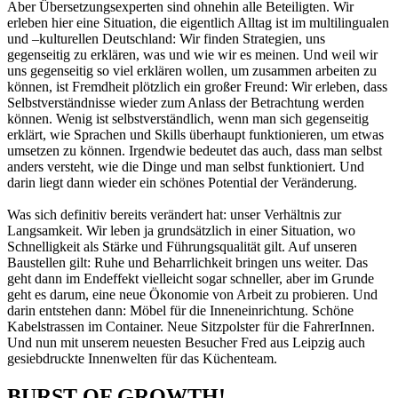
Aber Übersetzungsexperten sind ohnehin alle Beteiligten. Wir
erleben hier eine Situation, die eigentlich Alltag ist im multilingualen
und –kulturellen Deutschland: Wir finden Strategien, uns
gegenseitig zu erklären, was und wie wir es meinen. Und weil wir
uns gegenseitig so viel erklären wollen, um zusammen arbeiten zu
können, ist Fremdheit plötzlich ein großer Freund: Wir erleben, dass
Selbstverständnisse wieder zum Anlass der Betrachtung werden
können. Wenig ist selbstverständlich, wenn man sich gegenseitig
erklärt, wie Sprachen und Skills überhaupt funktionieren, um etwas
umsetzen zu können. Irgendwie bedeutet das auch, dass man selbst
anders versteht, wie die Dinge und man selbst funktioniert. Und
darin liegt dann wieder ein schönes Potential der Veränderung.
Was sich definitiv bereits verändert hat: unser Verhältnis zur
Langsamkeit. Wir leben ja grundsätzlich in einer Situation, wo
Schnelligkeit als Stärke und Führungsqualität gilt. Auf unseren
Baustellen gilt: Ruhe und Beharrlichkeit bringen uns weiter. Das
geht dann im Endeffekt vielleicht sogar schneller, aber im Grunde
geht es darum, eine neue Ökonomie von Arbeit zu probieren. Und
darin entstehen dann: Möbel für die Inneneinrichtung. Schöne
Kabelstrassen im Container. Neue Sitzpolster für die FahrerInnen.
Und nun mit unserem neuesten Besucher Fred aus Leipzig auch
gesiebdruckte Innenwelten für das Küchenteam.
BURST OF GROWTH!