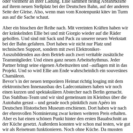
oder vielmehr an ihrer Ladung. Ellie sammelt fleißig Abfahrtkräfte
auf ihrem neuen Stellplatz bei der Deutschen Bahn, auf der anderen
Seite der Gleise. Also, wenn man vom Knotenpunkt kitev im Turm
aus auf die Sache schaut.
Aber ein bisschen der Reihe nach. Mit vereinten Kräften haben wir
der kränkelnden Ellie bei und mit Giorgio wieder auf die Räder
geholfen. Und sind mit Sack und Pack zu unserer neuen Werkstatt
bei der Bahn gefahren. Dort haben wir nicht nur Platz und
technischen Support, sondern mit zwei Elektroniker-
Auszubildenden aus dem Betrieb auch zwei veritable zusätzliche
Teammitglieder. Und einen ganz neuen Arbeitsrhythmus. Jeder
Partner bringt seine eigenen Arbeitszeiten und –auflagen mit in das
Projekt. Und so wird Ellie am Ende wahrscheinlich ein souveränes
Chamäleon.
Bevor’s in der neuen temporären Heimat richtig losging mit dem
elektronischen Innenausbau des Ladecontainers haben wir noch
einen kurzen und spektakulären Abstecher nach Berlin gemacht.
Das Stahlbau-Team und wir sind gemeinsam im Kleinbus über die
Autobahn gerast – und gerade noch pünktlich zum Apéro im
Deutschen Historischen Museum erschienen. Dort haben wir nach
der ehrenvollen Nominierung zwar keinen weiteren Preis erhalten.
Aber es hat einen schönen Punkt hinter den ersten Bauabschnitt an
der Küche gesetzt. Außerdem konnten wir schon mal testen, wie gut
wir als Reiseteam funktionieren. Noch ohne Küche. Da mussten