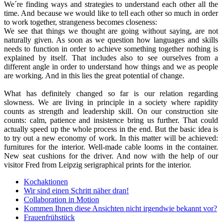
We´re finding ways and strategies to understand each other all the
time. And because we would like to tell each other so much in order
to work together, strangeness becomes closeness:
We see that things we thought are going without saying, are not
naturally given. As soon as we question how languages and skills
needs to function in order to achieve something together nothing is
explained by itself. That includes also to see ourselves from a
different angle in order to understand how things and we as people
are working. And in this lies the great potential of change.
What has definitely changed so far is our relation regarding
slowness. We are living in principle in a society where rapidity
counts as strength and leadership skill. On our construction site
counts: calm, patience and insistence bring us further. That could
actually speed up the whole process in the end. But the basic idea is
to try out a new economy of work. In this matter will be achieved:
furnitures for the interior. Well-made cable looms in the container.
New seat cushions for the driver. And now with the help of our
visitor Fred from Leipzig serigraphical prints for the interior.
Kochaktionen
Wir sind einen Schritt näher dran!
Collaboration in Motion
Kommen Ihnen diese Ansichten nicht irgendwie bekannt vor?
Frauenfrühstück