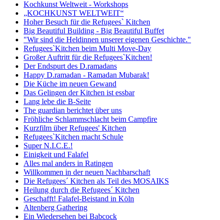
Kochkunst Weltweit - Workshops
„KOCHKUNST WELTWEIT“
Hoher Besuch für die Refugees` Kitchen
Big Beautiful Building - Big Beautiful Buffet
"Wir sind die Heldinnen unserer eigenen Geschichte."
Refugees`Kitchen beim Multi Move-Day
Großer Auftritt für die Refugees`Kitchen!
Der Endspurt des D.ramadans
Happy D.ramadan - Ramadan Mubarak!
Die Küche im neuen Gewand
Das Gelingen der Kitchen ist essbar
Lang lebe die B-Seite
The guardian berichtet über uns
Fröhliche Schlammschlacht beim Campfire
Kurzfilm über Refugees' Kitchen
Refugees`Kitchen macht Schule
Super N.I.C.E.!
Einigkeit und Falafel
Alles mal anders in Ratingen
Willkommen in der neuen Nachbarschaft
Die Refugees´ Kitchen als Teil des MOSAIKS
Heilung durch die Refugees´ Kitchen
Geschafft! Falafel-Beistand in Köln
Altenberg Gathering
Ein Wiedersehen bei Babcock