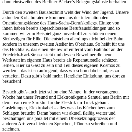
dann einstweilen des Berliner Bäcker’s Belegungskünste herhalten.
Durch den zweiten Bauabschnitt weht der Wind der Jugend. Unsere
aktuellen Kollaborateure kommen aus der internationalen
Orientierungsklasse des Hans-Sachs-Berufskollegs. Einige von
ihnen haben bereits abgeschlossene Berufsausbildungen und so
kommen wir zum Beispiel ganz unverhofft zu schönen neuen
Sitzbezügen für Ellie. Die entstehen allerdings nicht bei der Bahn,
sondern in unserem zweiten Atelier im Oberhaus. So heißt für uns
das Hochhaus, das einen Steinwurf entfernt vom Bahnhof an der
Friedrich-Karl-Strasse steht und dessen Bewohner die neue
Werkstatt im eigenen Haus bereits als Reparaturstelle schätzen
lernen. Hier zu Gast zu sein und Teil dieses eigenen Kosmos zu
werden – das ist so aufregend, dass wir schon dabei sind, es zu
vertiefen. Dazu gibt’s bald mehr. Herzliche Einladung, uns dort zu
besuchen!
Besuch gibt’s auch jetzt schon eine Menge. In der vergangenen
Woche hat unser Freund und Elektronikgenie Samuel aus Berlin mit
dem Team eine Struktur für die Elektrik im Truck gebaut.
Gasleitungen, Elektrokabel – alles was das Küchenherz zum
Schlagen braucht. Daran bauen wir aktuell fleißig weiter und
beschäftigen uns parallel mit einem Übersetzungsprozess der
anderen Art: verschiedenen Sprachen, Pläne zu schreiben und
zeichnen.