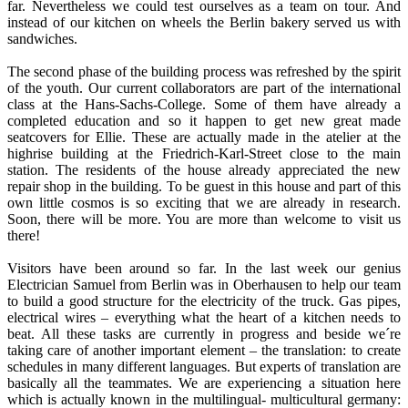
far. Nevertheless we could test ourselves as a team on tour. And
instead of our kitchen on wheels the Berlin bakery served us with
sandwiches.
The second phase of the building process was refreshed by the spirit
of the youth. Our current collaborators are part of the international
class at the Hans-Sachs-College. Some of them have already a
completed education and so it happen to get new great made
seatcovers for Ellie. These are actually made in the atelier at the
highrise building at the Friedrich-Karl-Street close to the main
station. The residents of the house already appreciated the new
repair shop in the building. To be guest in this house and part of this
own little cosmos is so exciting that we are already in research.
Soon, there will be more. You are more than welcome to visit us
there!
Visitors have been around so far. In the last week our genius
Electrician Samuel from Berlin was in Oberhausen to help our team
to build a good structure for the electricity of the truck. Gas pipes,
electrical wires – everything what the heart of a kitchen needs to
beat. All these tasks are currently in progress and beside we´re
taking care of another important element – the translation: to create
schedules in many different languages. But experts of translation are
basically all the teammates. We are experiencing a situation here
which is actually known in the multilingual- multicultural germany: