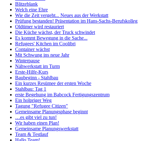
Blitzeblank
Welch eine Ehre
Wie die Zeit vergeht... Neues aus der Werkstatt
Prüfung bestanden! Präsentation im Hans-Sachs-Berufskolleg
Oldtimer wird restauriert
Die Küche wächst, der Truck schwindet
Es kommt Bewegung in die Sache...
Refugees' Kitchen im Coolibri
Container wächst
Mit Schwung ins neue Jahr
Winterpause
Nähwerkstatt im Turm
Erste-Hilfe-Kurs
Baubeginn - Stahlbau
Ein kurzes Resümee der ersten Woche
Stahlbau: Tag 1
erste Begehung im Babcock Fertigungszentrum
Ein holpriger Weg
Tagung "Refugee Citizen"
Gemeinsame Planungsphase beginnt
…es gibt viel zu tun!
Wir haben einen Plan!
Gemeinsame Planungswerkstatt
Team & Testlauf
Hallo Team!