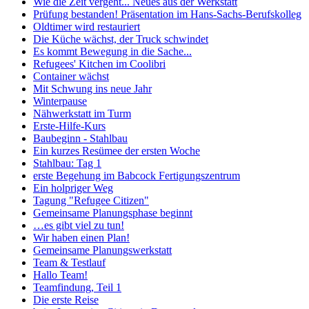
Wie die Zeit vergeht... Neues aus der Werkstatt
Prüfung bestanden! Präsentation im Hans-Sachs-Berufskolleg
Oldtimer wird restauriert
Die Küche wächst, der Truck schwindet
Es kommt Bewegung in die Sache...
Refugees' Kitchen im Coolibri
Container wächst
Mit Schwung ins neue Jahr
Winterpause
Nähwerkstatt im Turm
Erste-Hilfe-Kurs
Baubeginn - Stahlbau
Ein kurzes Resümee der ersten Woche
Stahlbau: Tag 1
erste Begehung im Babcock Fertigungszentrum
Ein holpriger Weg
Tagung "Refugee Citizen"
Gemeinsame Planungsphase beginnt
…es gibt viel zu tun!
Wir haben einen Plan!
Gemeinsame Planungswerkstatt
Team & Testlauf
Hallo Team!
Teamfindung, Teil 1
Die erste Reise