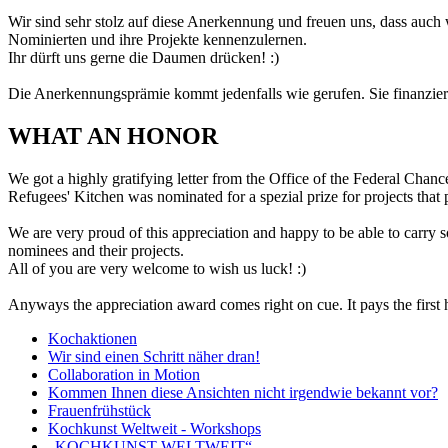
Wir sind sehr stolz auf diese Anerkennung und freuen uns, dass auch 
Nominierten und ihre Projekte kennenzulernen.
Ihr dürft uns gerne die Daumen drücken! :)
Die Anerkennungsprämie kommt jedenfalls wie gerufen. Sie finanziert
WHAT AN HONOR
We got a highly gratifying letter from the Office of the Federal Chanc
Refugees' Kitchen was nominated for a spezial prize for projects that p
We are very proud of this appreciation and happy to be able to carry 
nominees and their projects.
All of you are very welcome to wish us luck! :)
Anyways the appreciation award comes right on cue. It pays the first ha
Kochaktionen
Wir sind einen Schritt näher dran!
Collaboration in Motion
Kommen Ihnen diese Ansichten nicht irgendwie bekannt vor?
Frauenfrühstück
Kochkunst Weltweit - Workshops
„KOCHKUNST WELTWEIT“