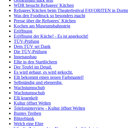
Gemeinsam stark sein
WDR besucht Refugees' Kitchen
Refugees´Kitchen beim Theaterfestival FAVORITEN in Dort
Was den Foodtruck so besonders macht
Presse über die Refugees´ Kitchen
Kochen am Museumsbahnsteig
Eröffnung
Eröffnung der Küche! - Es ist angekocht!
TÜV-Prüfung
Dem TÜV sei Dank
Die TÜV-Prüfung
Innenausbau
Ellie in den Startlöchern
Der Teufel im Detail.
Es wird gebaut, es wird gekocht.
Elli bekommt einen neuen Farbmantel!
Selbständig und ebenerdig.
Wachstumsschub
Wachstumsschub
Elli kraenkelt
Kultur öffnet Welten
Telefoninterview - Kultur öffnet Welten
Buntes Treiben
Blitzeblank
Welch eine Ehre