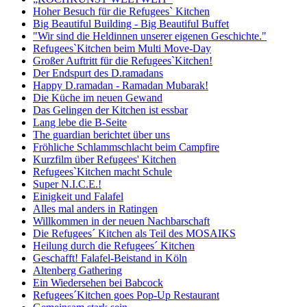
Hoher Besuch für die Refugees` Kitchen
Big Beautiful Building - Big Beautiful Buffet
"Wir sind die Heldinnen unserer eigenen Geschichte."
Refugees`Kitchen beim Multi Move-Day
Großer Auftritt für die Refugees`Kitchen!
Der Endspurt des D.ramadans
Happy D.ramadan - Ramadan Mubarak!
Die Küche im neuen Gewand
Das Gelingen der Kitchen ist essbar
Lang lebe die B-Seite
The guardian berichtet über uns
Fröhliche Schlammschlacht beim Campfire
Kurzfilm über Refugees' Kitchen
Refugees`Kitchen macht Schule
Super N.I.C.E.!
Einigkeit und Falafel
Alles mal anders in Ratingen
Willkommen in der neuen Nachbarschaft
Die Refugees´ Kitchen als Teil des MOSAIKS
Heilung durch die Refugees´ Kitchen
Geschafft! Falafel-Beistand in Köln
Altenberg Gathering
Ein Wiedersehen bei Babcock
Refugees´Kitchen goes Pop-Up Restaurant