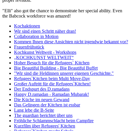
proper revision.
"Elli" also got the chance to demonstrate her special ability. Even
the Babcock workforce was amazed!
Kochaktionen
Wir sind einen Schritt näher dran!
Collaboration in Motion
Kommen Ihnen diese Ansichten nicht irgendwie bekannt vor?
Frauenfrühstück
Kochkunst Weltweit - Workshops
„KOCHKUNST WELTWEIT“
Hoher Besuch für die Refugees` Kitchen
Big Beautiful Building - Big Beautiful Buffet
"Wir sind die Heldinnen unserer eigenen Geschichte."
Refugees`Kitchen beim Multi Move-Day
Großer Auftritt für die Refugees`Kitchen!
Der Endspurt des D.ramadans
Happy D.ramadan - Ramadan Mubarak!
Die Küche im neuen Gewand
Das Gelingen der Kitchen ist essbar
Lang lebe die B-Seite
The guardian berichtet über uns
Fröhliche Schlammschlacht beim Campfire
Kurzfilm über Refugees' Kitchen