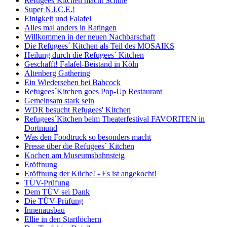
Refugees`Kitchen macht Schule
Super N.I.C.E.!
Einigkeit und Falafel
Alles mal anders in Ratingen
Willkommen in der neuen Nachbarschaft
Die Refugees´ Kitchen als Teil des MOSAIKS
Heilung durch die Refugees´ Kitchen
Geschafft! Falafel-Beistand in Köln
Altenberg Gathering
Ein Wiedersehen bei Babcock
Refugees´Kitchen goes Pop-Up Restaurant
Gemeinsam stark sein
WDR besucht Refugees' Kitchen
Refugees´Kitchen beim Theaterfestival FAVORITEN in
Dortmund
Was den Foodtruck so besonders macht
Presse über die Refugees´ Kitchen
Kochen am Museumsbahnsteig
Eröffnung
Eröffnung der Küche! - Es ist angekocht!
TÜV-Prüfung
Dem TÜV sei Dank
Die TÜV-Prüfung
Innenausbau
Ellie in den Startlöchern