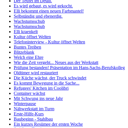
Der Teufel im Detail.
Es wird gebaut, es wird gekocht.
Elli bekommt einen neuen Farbmantel!
Selbständig und ebenerdig.
Wachstumsschub
Wachstumsschub
Elli kraenkelt
Kultur öffnet Welten
Telefoninterview - Kultur öffnet Welten
Buntes Treiben
Blitzeblank
Welch eine Ehre
Wie die Zeit vergeht... Neues aus der Werkstatt
Prüfung bestanden! Präsentation im Hans-Sachs-Berufskolleg
Oldtimer wird restauriert
Die Küche wächst, der Truck schwindet
Es kommt Bewegung in die Sache...
Refugees' Kitchen im Coolibri
Container wächst
Mit Schwung ins neue Jahr
Winterpause
Nähwerkstatt im Turm
Erste-Hilfe-Kurs
Baubeginn - Stahlbau
Ein kurzes Resümee der ersten Woche