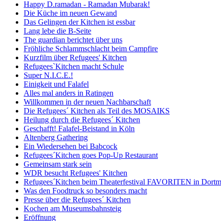
Happy D.ramadan - Ramadan Mubarak!
Die Küche im neuen Gewand
Das Gelingen der Kitchen ist essbar
Lang lebe die B-Seite
The guardian berichtet über uns
Fröhliche Schlammschlacht beim Campfire
Kurzfilm über Refugees' Kitchen
Refugees`Kitchen macht Schule
Super N.I.C.E.!
Einigkeit und Falafel
Alles mal anders in Ratingen
Willkommen in der neuen Nachbarschaft
Die Refugees´ Kitchen als Teil des MOSAIKS
Heilung durch die Refugees´ Kitchen
Geschafft! Falafel-Beistand in Köln
Altenberg Gathering
Ein Wiedersehen bei Babcock
Refugees´Kitchen goes Pop-Up Restaurant
Gemeinsam stark sein
WDR besucht Refugees' Kitchen
Refugees´Kitchen beim Theaterfestival FAVORITEN in Dort
Was den Foodtruck so besonders macht
Presse über die Refugees´ Kitchen
Kochen am Museumsbahnsteig
Eröffnung