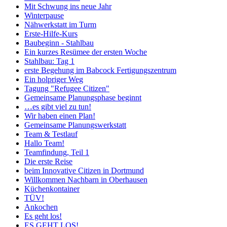
Mit Schwung ins neue Jahr
Winterpause
Nähwerkstatt im Turm
Erste-Hilfe-Kurs
Baubeginn - Stahlbau
Ein kurzes Resümee der ersten Woche
Stahlbau: Tag 1
erste Begehung im Babcock Fertigungszentrum
Ein holpriger Weg
Tagung "Refugee Citizen"
Gemeinsame Planungsphase beginnt
…es gibt viel zu tun!
Wir haben einen Plan!
Gemeinsame Planungswerkstatt
Team & Testlauf
Hallo Team!
Teamfindung, Teil 1
Die erste Reise
beim Innovative Citizen in Dortmund
Willkommen Nachbarn in Oberhausen
Küchenkontainer
TÜV!
Ankochen
Es geht los!
ES GEHT LOS!