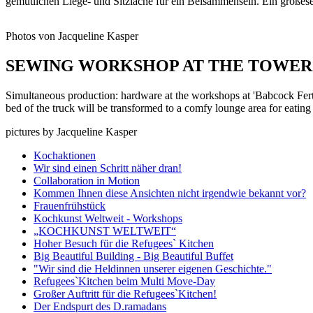
gemütlichen Liege- und Sitzläche für ein Beisammensein. Ein großese
Photos von Jacqueline Kasper
SEWING WORKSHOP AT THE TOWER
Simultaneous production: hardware at the workshops at 'Babcock Fer
bed of the truck will be transformed to a comfy lounge area for eatin
pictures by Jacqueline Kasper
Kochaktionen
Wir sind einen Schritt näher dran!
Collaboration in Motion
Kommen Ihnen diese Ansichten nicht irgendwie bekannt vor?
Frauenfrühstück
Kochkunst Weltweit - Workshops
„KOCHKUNST WELTWEIT“
Hoher Besuch für die Refugees` Kitchen
Big Beautiful Building - Big Beautiful Buffet
"Wir sind die Heldinnen unserer eigenen Geschichte."
Refugees`Kitchen beim Multi Move-Day
Großer Auftritt für die Refugees`Kitchen!
Der Endspurt des D.ramadans