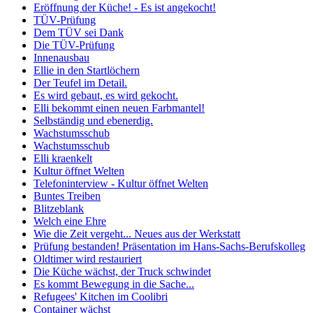
Eröffnung der Küche! - Es ist angekocht!
TÜV-Prüfung
Dem TÜV sei Dank
Die TÜV-Prüfung
Innenausbau
Ellie in den Startlöchern
Der Teufel im Detail.
Es wird gebaut, es wird gekocht.
Elli bekommt einen neuen Farbmantel!
Selbständig und ebenerdig.
Wachstumsschub
Wachstumsschub
Elli kraenkelt
Kultur öffnet Welten
Telefoninterview - Kultur öffnet Welten
Buntes Treiben
Blitzeblank
Welch eine Ehre
Wie die Zeit vergeht... Neues aus der Werkstatt
Prüfung bestanden! Präsentation im Hans-Sachs-Berufskolleg
Oldtimer wird restauriert
Die Küche wächst, der Truck schwindet
Es kommt Bewegung in die Sache...
Refugees' Kitchen im Coolibri
Container wächst