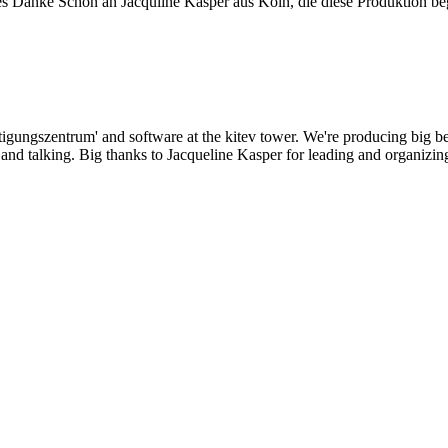
s Danke Schön an Jacquline Kasper aus Köln, die diese Produktion beg
tigungszentrum' and software at the
kitev
tower. We're producing big bea
g and talking. Big thanks to Jacqueline Kasper for leading and organizi