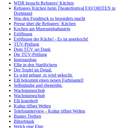
WDR besucht Refugees' Kitchen
Refugees´Kitchen beim Theaterfestival FAVORITEN in
Dortmund
Was den Foodtruck so besonders macht
Presse über die Refugees´ Kitchen
Kochen am Museumsbahnsteig
Eröffnung
Eröffnung der Küche! - Es ist angekocht!
TÜV-Prüfung
Dem TÜV sei Dank
Die TÜV-Prüfung
Innenausbau
Ellie in den Startlöchern
Der Teufel im Detail.
Es wird gebaut, es wird gekocht.
Elli bekommt einen neuen Farbmantel!
Selbständig und ebenerdig.
Wachstumsschub
Wachstumsschub
Elli kraenkelt
Kultur öffnet Welten
Telefoninterview - Kultur öffnet Welten
Buntes Treiben
Blitzeblank
Welch eine Ehre