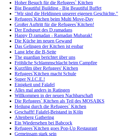
Hoher Besuch für die Refugees` Kitchen
Big Beautiful Building - Big Beautiful Buffet
"Wir sind die Heldinnen unserer eigenen Geschichte."
Refugees`Kitchen beim Multi Move-Day
Großer Auftritt für die Refugees`Kitchen!
Der Endspurt des D.ramadans
Happy D.ramadan - Ramadan Mubarak!
Die Küche im neuen Gewand
Das Gelingen der Kitchen ist essbar
Lang lebe die B-Seite
The guardian berichtet über uns
Fröhliche Schlammschlacht beim Campfire
Kurzfilm über Refugees' Kitchen
Refugees`Kitchen macht Schule
Super N.I.C.E.!
Einigkeit und Falafel
Alles mal anders in Ratingen
Willkommen in der neuen Nachbarschaft
Die Refugees´ Kitchen als Teil des MOSAIKS
Heilung durch die Refugees´ Kitchen
Geschafft! Falafel-Beistand in Köln
Altenberg Gathering
Ein Wiedersehen bei Babcock
Refugees´Kitchen goes Pop-Up Restaurant
Gemeinsam stark sein