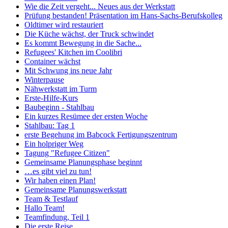
Wie die Zeit vergeht... Neues aus der Werkstatt
Prüfung bestanden! Präsentation im Hans-Sachs-Berufskolleg
Oldtimer wird restauriert
Die Küche wächst, der Truck schwindet
Es kommt Bewegung in die Sache...
Refugees' Kitchen im Coolibri
Container wächst
Mit Schwung ins neue Jahr
Winterpause
Nähwerkstatt im Turm
Erste-Hilfe-Kurs
Baubeginn - Stahlbau
Ein kurzes Resümee der ersten Woche
Stahlbau: Tag 1
erste Begehung im Babcock Fertigungszentrum
Ein holpriger Weg
Tagung "Refugee Citizen"
Gemeinsame Planungsphase beginnt
…es gibt viel zu tun!
Wir haben einen Plan!
Gemeinsame Planungswerkstatt
Team & Testlauf
Hallo Team!
Teamfindung, Teil 1
Die erste Reise