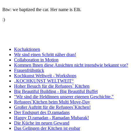
Btw: we baptized the car. Her name is Elli.
:)
Kochaktionen
Wir sind einen Schritt näher dran!
Collaboration in Motion
Kommen Ihnen diese Ansichten nicht irgendwie bekannt vor?
Frauenfrühstück
Kochkunst Weltweit - Workshops
„KOCHKUNST WELTWEIT“
Hoher Besuch für die Refugees` Kitchen
Big Beautiful Building - Big Beautiful Buffet
"Wir sind die Heldinnen unserer eigenen Geschichte."
Refugees`Kitchen beim Multi Move-Day
Großer Auftritt für die Refugees`Kitchen!
Der Endspurt des D.ramadans
Happy D.ramadan - Ramadan Mubarak!
Die Küche im neuen Gewand
Das Gelingen der Kitchen ist essbar