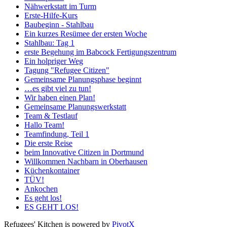
Nähwerkstatt im Turm
Erste-Hilfe-Kurs
Baubeginn - Stahlbau
Ein kurzes Resümee der ersten Woche
Stahlbau: Tag 1
erste Begehung im Babcock Fertigungszentrum
Ein holpriger Weg
Tagung "Refugee Citizen"
Gemeinsame Planungsphase beginnt
…es gibt viel zu tun!
Wir haben einen Plan!
Gemeinsame Planungswerkstatt
Team & Testlauf
Hallo Team!
Teamfindung, Teil 1
Die erste Reise
beim Innovative Citizen in Dortmund
Willkommen Nachbarn in Oberhausen
Küchenkontainer
TÜV!
Ankochen
Es geht los!
ES GEHT LOS!
Refugees' Kitchen is powered by
PivotX