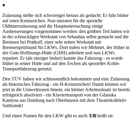
♥︎
Zulassung stellte sich schwieriger heraus als gedacht: Er fuhr bisher
auf roten Kennzeichen. Nun mussten für die spezielle
Oldtimerzulassung und die Hauptuntersuchung einige
Ausbesserungen vorgenommen werden: den größten Teil haben wir
in der schnuckligen Werkstatt von Sebastian selbst gemacht und die
Bremsen bei Potthoff, einer sehr netten Werkstatt mit
Bremsenprüfstand für LKWs. Dort trafen wir Mehmet, der früher in
der Gute-Hoffnungs-Hütte (GHH) arbeitete und nun LKWs
repariert. Er (als einziger bisher) kannte das Fahrzeug - es wurde
früher in seiner Hütte und auf den Zechen als spezielles Kohle-
Transportfahrzeug genutzt.
Den TÜV haben wir schlussendlich bekommen und eine Zulassung
als historisches Fahrzeug - ein H-Kennzeichen! Damit können wir
jetzt in die Umweltzonen hinein; ein kleiner Arbeitseinsatz ist bereits
erfolgreich absolviert - ein Klaviertransport von der Gdanska
Kantyna aus Duisburg nach Oberhausen mit dem Theaterkollektiv
Subbotnik!
Und einen Namen für den LKW gibt es auch:
Elli
heißt sie.