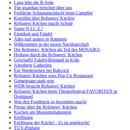
Lang lebe die B-Seite
The guardian berichtet über uns
Fröhliche Schlammschlacht beim Campfire
Kurzfilm über Refugees' Kitchen
Refugees`Kitchen macht Schule
Super N.I.C.E.!
Einigkeit und Falafel
Alles mal anders in Ratingen
Willkommen in der neuen Nachbarschaft
Die Refugees´ Kitchen als Teil des MOSAIKS
Heilung durch die Refugees´ Kitchen
Geschafft! Falafel-Beistand in Köln
Altenberg Gathering
Ein Wiedersehen bei Babcock
Refugees´Kitchen goes Pop-Up Restaurant
Gemeinsam stark sein
WDR besucht Refugees' Kitchen
Refugees´Kitchen beim Theaterfestival FAVORITEN in
Dortmund
Was den Foodtruck so besonders macht
Presse über die Refugees´ Kitchen
Kochen am Museumsbahnsteig
Eröffnung
Eröffnung der Küche! - Es ist angekocht!
TÜV-Prüfung