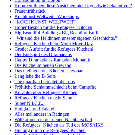
Collaboration in Motion
Kommen Ihnen diese Ansichten nicht irgendwie bekannt vor?
Frauenfrühstück
Kochkunst Weltweit - Workshops
„KOCHKUNST WELTWEIT“
Hoher Besuch für die Refugees` Kitchen
Big Beautiful Building - Big Beautiful Buffet
"Wir sind die Heldinnen unserer eigenen Geschichte."
Refugees`Kitchen beim Multi Move-Day
Großer Auftritt für die Refugees`Kitchen!
Der Endspurt des D.ramadans
Happy D.ramadan - Ramadan Mubarak!
Die Küche im neuen Gewand
Das Gelingen der Kitchen ist essbar
Lang lebe die B-Seite
The guardian berichtet über uns
Fröhliche Schlammschlacht beim Campfire
Kurzfilm über Refugees' Kitchen
Refugees`Kitchen macht Schule
Super N.I.C.E.!
Einigkeit und Falafel
Alles mal anders in Ratingen
Willkommen in der neuen Nachbarschaft
Die Refugees´ Kitchen als Teil des MOSAIKS
Heilung durch die Refugees´ Kitchen