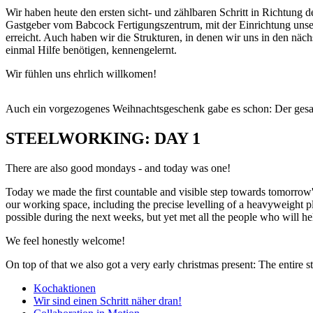
Wir haben heute den ersten sicht- und zählbaren Schritt in Richtung 
Gastgeber vom Babcock Fertigungszentrum, mit der Einrichtung unser
erreicht. Auch haben wir die Strukturen, in denen wir uns in den nä
einmal Hilfe benötigen, kennengelernt.
Wir fühlen uns ehrlich willkomen!
Auch ein vorgezogenes Weihnachtsgeschenk gabe es schon: Der gesa
STEELWORKING: DAY 1
There are also good mondays - and today was one!
Today we made the first countable and visible step towards tomorrow's
our working space, including the precise levelling of a heavyweight p
possible during the next weeks, but yet met all the people who will hel
We feel honestly welcome!
On top of that we also got a very early christmas present: The entire 
Kochaktionen
Wir sind einen Schritt näher dran!