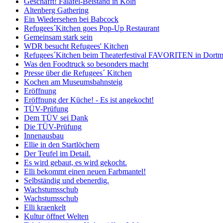
Geschafft! Falafel-Beistand in Köln
Altenberg Gathering
Ein Wiedersehen bei Babcock
Refugees´Kitchen goes Pop-Up Restaurant
Gemeinsam stark sein
WDR besucht Refugees' Kitchen
Refugees´Kitchen beim Theaterfestival FAVORITEN in Dort
Was den Foodtruck so besonders macht
Presse über die Refugees´ Kitchen
Kochen am Museumsbahnsteig
Eröffnung
Eröffnung der Küche! - Es ist angekocht!
TÜV-Prüfung
Dem TÜV sei Dank
Die TÜV-Prüfung
Innenausbau
Ellie in den Startlöchern
Der Teufel im Detail.
Es wird gebaut, es wird gekocht.
Elli bekommt einen neuen Farbmantel!
Selbständig und ebenerdig.
Wachstumsschub
Wachstumsschub
Elli kraenkelt
Kultur öffnet Welten