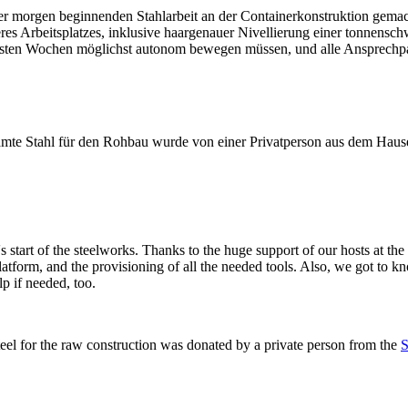
der morgen beginnenden Stahlarbeit an der Containerkonstruktion gemac
es Arbeitsplatzes, inklusive haargenauer Nivellierung einer tonnensc
chsten Wochen möglichst autonom bewegen müssen, und alle Ansprechpar
mte Stahl für den Rohbau wurde von einer Privatperson aus dem Hau
 start of the steelworks. Thanks to the huge support of our hosts at th
latform, and the provisioning of all the needed tools. Also, we got to 
p if needed, too.
steel for the raw construction was donated by a private person from the
S