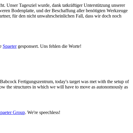
ht. Unser Tagesziel wurde, dank tatkräftiger Unterstützung unserer
hweren Bodenplatte, und der Beschaffung aller benötigten Werkzeuge
tner, für den nicht unwahrscheinlichen Fall, dass wir doch noch
se
Spaeter
gesponsert. Uns fehlen die Worte!
e Babcock Fertigungszentrum, today's target was met with the setup of
know the structures in which we will have to move as autonomously as
paeter Group
. We're speechless!