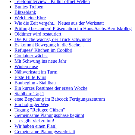
Telefoninterview - Kultur öffnet Welten
Buntes Treiben
Blitzeblank
Welch eine Ehre
Wie die Zeit vergeht... Neues aus der Werkstatt
Prüfung bestanden! Präsentation im Hans-Sachs-Berufskolleg
Oldtimer wird restauriert
Die Küche wächst, der Truck schwindet
Es kommt Bewegung in die Sache...
Refugees' Kitchen im Coolibri
Container wächst
Mit Schwung ins neue Jahr
Winterpause
Nähwerkstatt im Turm
Erste-Hilfe-Kurs
Baubeginn - Stahlbau
Ein kurzes Resümee der ersten Woche
Stahlbau: Tag 1
erste Begehung im Babcock Fertigungszentrum
Ein holpriger Weg
Tagung "Refugee Citizen"
Gemeinsame Planungsphase beginnt
…es gibt viel zu tun!
Wir haben einen Plan!
Gemeinsame Planungswerkstatt