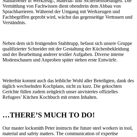
Stahlarbeiter in Werkzeug-, Material- und Sicherheitsbelangen. Die
Vermittlung von Fachwissen dient obendrein dem Abbau von
Sprachbarrieren. Während der Umgang mit Werkzeugen und
Fachbegriffen geprobt wird, wächst das gegenseitige Vertrauen und
Verständnis.
Neben dem sich festigenden Stahltrupp, befasst sich unsere Gruppe
qualifizierter Schneider mit der Gestaltung der Küchenbekleidung
und der Bearbeitung anderer textiler Aufgaben. Diverse interne
Modenschauen und Anproben später stehen erste Entwürfe.
Weiterhin kommt auch das leibliche Wohl aller Beteiligten, dank des
täglich wechselnden Kochplans, nicht zu kurz. Die gekochten
Gerichte füllen zudem zeitgleich unser anvisiertes offizielles
Refugees’ Kitchen Kochbuch mit ersten Inhalten.
…THERE’S MUCH TO DO!
Our master locksmith Peter instructs the future steel workers in tool,
material and safety matters. The communication of expertise