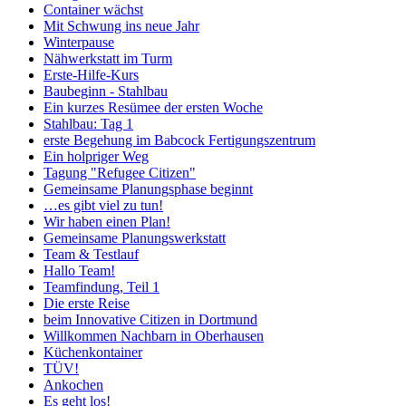
Container wächst
Mit Schwung ins neue Jahr
Winterpause
Nähwerkstatt im Turm
Erste-Hilfe-Kurs
Baubeginn - Stahlbau
Ein kurzes Resümee der ersten Woche
Stahlbau: Tag 1
erste Begehung im Babcock Fertigungszentrum
Ein holpriger Weg
Tagung "Refugee Citizen"
Gemeinsame Planungsphase beginnt
…es gibt viel zu tun!
Wir haben einen Plan!
Gemeinsame Planungswerkstatt
Team & Testlauf
Hallo Team!
Teamfindung, Teil 1
Die erste Reise
beim Innovative Citizen in Dortmund
Willkommen Nachbarn in Oberhausen
Küchenkontainer
TÜV!
Ankochen
Es geht los!