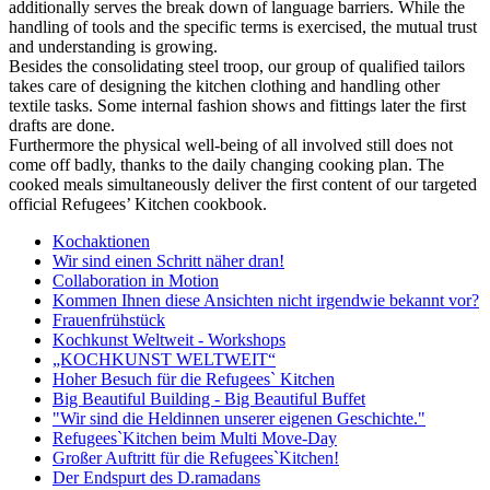
additionally serves the break down of language barriers. While the
handling of tools and the specific terms is exercised, the mutual trust
and understanding is growing.
Besides the consolidating steel troop, our group of qualified tailors
takes care of designing the kitchen clothing and handling other
textile tasks. Some internal fashion shows and fittings later the first
drafts are done.
Furthermore the physical well-being of all involved still does not
come off badly, thanks to the daily changing cooking plan. The
cooked meals simultaneously deliver the first content of our targeted
official Refugees’ Kitchen cookbook.
Kochaktionen
Wir sind einen Schritt näher dran!
Collaboration in Motion
Kommen Ihnen diese Ansichten nicht irgendwie bekannt vor?
Frauenfrühstück
Kochkunst Weltweit - Workshops
„KOCHKUNST WELTWEIT“
Hoher Besuch für die Refugees` Kitchen
Big Beautiful Building - Big Beautiful Buffet
"Wir sind die Heldinnen unserer eigenen Geschichte."
Refugees`Kitchen beim Multi Move-Day
Großer Auftritt für die Refugees`Kitchen!
Der Endspurt des D.ramadans