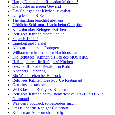
Happy D.ramadan - Ramadan Mubarak!
Die Küche im neuen Gewand
Das Gelingen der Kitchen ist essbar
Lang lebe die B-Seite
The guardian berichtet über uns
Fröhliche Schlammschlacht beim Campfire
Kurzfilm über Refugees' Kitchen
Refugees`Kitchen macht Schule
Super N.I.C.E.!
Einigkeit und Falafel
Alles mal anders in Ratingen
Willkommen in der neuen Nachbarschaft
Die Refugees´ Kitchen als Teil des MOSAIKS
Heilung durch die Refugees´ Kitchen
Geschafft! Falafel-Beistand in Köln
Altenberg Gathering
Ein Wiedersehen bei Babcock
Refugees´Kitchen goes Pop-Up Restaurant
Gemeinsam stark sein
WDR besucht Refugees' Kitchen
Refugees´Kitchen beim Theaterfestival FAVORITEN in
Dortmund
Was den Foodtruck so besonders macht
Presse über die Refugees´ Kitchen
Kochen am Museumsbahnsteig