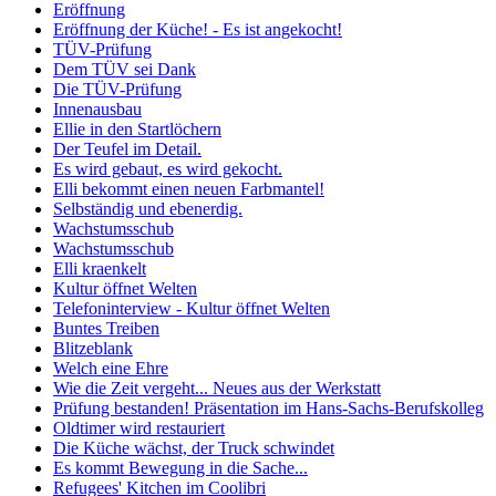
Eröffnung
Eröffnung der Küche! - Es ist angekocht!
TÜV-Prüfung
Dem TÜV sei Dank
Die TÜV-Prüfung
Innenausbau
Ellie in den Startlöchern
Der Teufel im Detail.
Es wird gebaut, es wird gekocht.
Elli bekommt einen neuen Farbmantel!
Selbständig und ebenerdig.
Wachstumsschub
Wachstumsschub
Elli kraenkelt
Kultur öffnet Welten
Telefoninterview - Kultur öffnet Welten
Buntes Treiben
Blitzeblank
Welch eine Ehre
Wie die Zeit vergeht... Neues aus der Werkstatt
Prüfung bestanden! Präsentation im Hans-Sachs-Berufskolleg
Oldtimer wird restauriert
Die Küche wächst, der Truck schwindet
Es kommt Bewegung in die Sache...
Refugees' Kitchen im Coolibri