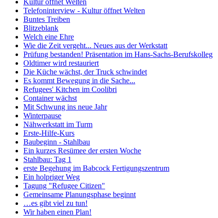
Kultur öffnet Welten
Telefoninterview - Kultur öffnet Welten
Buntes Treiben
Blitzeblank
Welch eine Ehre
Wie die Zeit vergeht... Neues aus der Werkstatt
Prüfung bestanden! Präsentation im Hans-Sachs-Berufskolleg
Oldtimer wird restauriert
Die Küche wächst, der Truck schwindet
Es kommt Bewegung in die Sache...
Refugees' Kitchen im Coolibri
Container wächst
Mit Schwung ins neue Jahr
Winterpause
Nähwerkstatt im Turm
Erste-Hilfe-Kurs
Baubeginn - Stahlbau
Ein kurzes Resümee der ersten Woche
Stahlbau: Tag 1
erste Begehung im Babcock Fertigungszentrum
Ein holpriger Weg
Tagung "Refugee Citizen"
Gemeinsame Planungsphase beginnt
…es gibt viel zu tun!
Wir haben einen Plan!