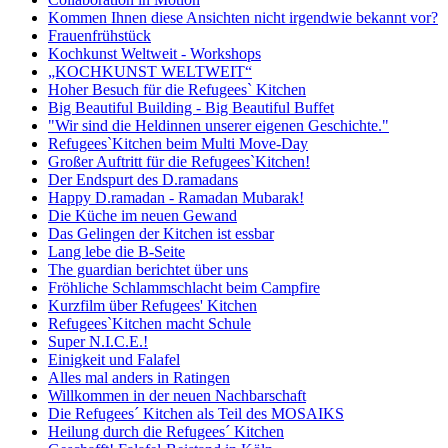
Kommen Ihnen diese Ansichten nicht irgendwie bekannt vor?
Frauenfrühstück
Kochkunst Weltweit - Workshops
„KOCHKUNST WELTWEIT“
Hoher Besuch für die Refugees` Kitchen
Big Beautiful Building - Big Beautiful Buffet
"Wir sind die Heldinnen unserer eigenen Geschichte."
Refugees`Kitchen beim Multi Move-Day
Großer Auftritt für die Refugees`Kitchen!
Der Endspurt des D.ramadans
Happy D.ramadan - Ramadan Mubarak!
Die Küche im neuen Gewand
Das Gelingen der Kitchen ist essbar
Lang lebe die B-Seite
The guardian berichtet über uns
Fröhliche Schlammschlacht beim Campfire
Kurzfilm über Refugees' Kitchen
Refugees`Kitchen macht Schule
Super N.I.C.E.!
Einigkeit und Falafel
Alles mal anders in Ratingen
Willkommen in der neuen Nachbarschaft
Die Refugees´ Kitchen als Teil des MOSAIKS
Heilung durch die Refugees´ Kitchen