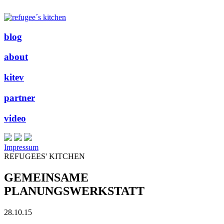
blog
about
kitev
partner
video
Impressum
REFUGEES' KITCHEN
GEMEINSAME
PLANUNGSWERKSTATT
28.10.15