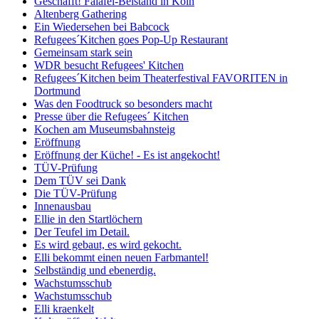
Geschafft! Falafel-Beistand in Köln
Altenberg Gathering
Ein Wiedersehen bei Babcock
Refugees´Kitchen goes Pop-Up Restaurant
Gemeinsam stark sein
WDR besucht Refugees' Kitchen
Refugees´Kitchen beim Theaterfestival FAVORITEN in
Dortmund
Was den Foodtruck so besonders macht
Presse über die Refugees´ Kitchen
Kochen am Museumsbahnsteig
Eröffnung
Eröffnung der Küche! - Es ist angekocht!
TÜV-Prüfung
Dem TÜV sei Dank
Die TÜV-Prüfung
Innenausbau
Ellie in den Startlöchern
Der Teufel im Detail.
Es wird gebaut, es wird gekocht.
Elli bekommt einen neuen Farbmantel!
Selbständig und ebenerdig.
Wachstumsschub
Wachstumsschub
Elli kraenkelt