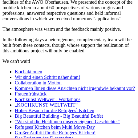
facilities of the AWO Oberhausen. We presented the concept of the
mobile kitchen to about 60 prospectives of various origins and
professions, answered respective questions and held informal
conversations in which we received numerous "applications".
The atmosphere was warm and the feedback mainly positive.
In the following days a heterogenous, complementary team will be
built from these contacts, though whose support the realization of
this ambitious project will only be enabled.
We can't wait!
Kochaktionen
Wir sind einen Schritt näher dran!
Collaboration in Motion
Kommen Ihnen diese Ansichten nicht irgendwie bekannt vor?
Frauenfrühstück
Kochkunst Weltweit - Workshops
„KOCHKUNST WELTWEIT“
Hoher Besuch für die Refugees` Kitchen
Big Beautiful Building - Big Beautiful Buffet
"Wir sind die Heldinnen unserer eigenen Geschichte."
Refugees`Kitchen beim Multi Move-Day
Großer Auftritt für die Refugees`Kitchen!