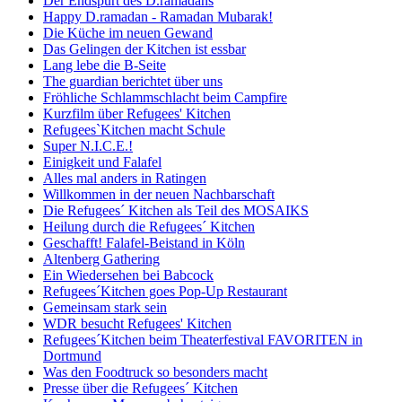
Der Endspurt des D.ramadans
Happy D.ramadan - Ramadan Mubarak!
Die Küche im neuen Gewand
Das Gelingen der Kitchen ist essbar
Lang lebe die B-Seite
The guardian berichtet über uns
Fröhliche Schlammschlacht beim Campfire
Kurzfilm über Refugees' Kitchen
Refugees`Kitchen macht Schule
Super N.I.C.E.!
Einigkeit und Falafel
Alles mal anders in Ratingen
Willkommen in der neuen Nachbarschaft
Die Refugees´ Kitchen als Teil des MOSAIKS
Heilung durch die Refugees´ Kitchen
Geschafft! Falafel-Beistand in Köln
Altenberg Gathering
Ein Wiedersehen bei Babcock
Refugees´Kitchen goes Pop-Up Restaurant
Gemeinsam stark sein
WDR besucht Refugees' Kitchen
Refugees´Kitchen beim Theaterfestival FAVORITEN in
Dortmund
Was den Foodtruck so besonders macht
Presse über die Refugees´ Kitchen