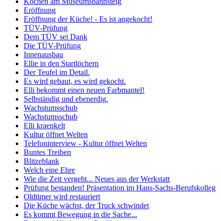
Kochen am Museumsbahnsteig
Eröffnung
Eröffnung der Küche! - Es ist angekocht!
TÜV-Prüfung
Dem TÜV sei Dank
Die TÜV-Prüfung
Innenausbau
Ellie in den Startlöchern
Der Teufel im Detail.
Es wird gebaut, es wird gekocht.
Elli bekommt einen neuen Farbmantel!
Selbständig und ebenerdig.
Wachstumsschub
Wachstumsschub
Elli kraenkelt
Kultur öffnet Welten
Telefoninterview - Kultur öffnet Welten
Buntes Treiben
Blitzeblank
Welch eine Ehre
Wie die Zeit vergeht... Neues aus der Werkstatt
Prüfung bestanden! Präsentation im Hans-Sachs-Berufskolleg
Oldtimer wird restauriert
Die Küche wächst, der Truck schwindet
Es kommt Bewegung in die Sache...