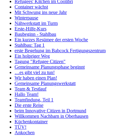
Refugees' Kitchen im Coolibri
Container wächst
Mit Schwung ins neue Jahr
Winterpause
Nähwerkstatt im Turm
Erste-Hilfe-Kurs
Baubeginn - Stahlbau
Ein kurzes Resümee der ersten Woche
Stahlbau: Tag 1
erste Begehung im Babcock Fertigungszentrum
Ein holpriger Weg
Tagung "Refugee Citizen"
Gemeinsame Planungsphase beginnt
…es gibt viel zu tun!
Wir haben einen Plan!
Gemeinsame Planungswerkstatt
Team & Testlauf
Hallo Team!
Teamfindung, Teil 1
Die erste Reise
beim Innovative Citizen in Dortmund
Willkommen Nachbarn in Oberhausen
Küchenkontainer
TÜV!
Ankochen