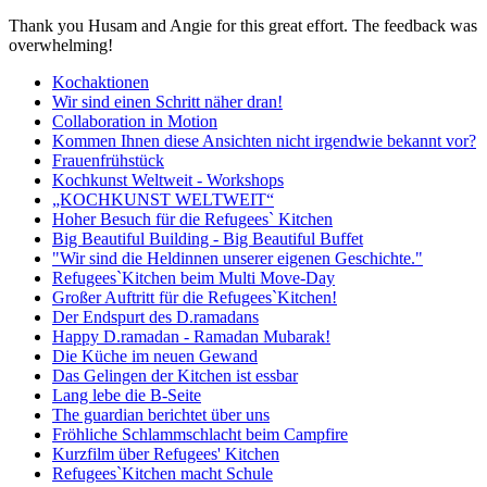
Thank you Husam and Angie for this great effort.
The feedback was
overwhelming!
Kochaktionen
Wir sind einen Schritt näher dran!
Collaboration in Motion
Kommen Ihnen diese Ansichten nicht irgendwie bekannt vor?
Frauenfrühstück
Kochkunst Weltweit - Workshops
„KOCHKUNST WELTWEIT“
Hoher Besuch für die Refugees` Kitchen
Big Beautiful Building - Big Beautiful Buffet
"Wir sind die Heldinnen unserer eigenen Geschichte."
Refugees`Kitchen beim Multi Move-Day
Großer Auftritt für die Refugees`Kitchen!
Der Endspurt des D.ramadans
Happy D.ramadan - Ramadan Mubarak!
Die Küche im neuen Gewand
Das Gelingen der Kitchen ist essbar
Lang lebe die B-Seite
The guardian berichtet über uns
Fröhliche Schlammschlacht beim Campfire
Kurzfilm über Refugees' Kitchen
Refugees`Kitchen macht Schule