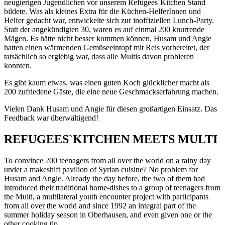
neugierigen Jugendlichen vor unserem Refugees´Kitchen Stand
bildete. Was als kleines Extra für die Küchen-HelferInnen und
Helfer gedacht war, entwickelte sich zur inoffiziellen Lunch-Party.
Statt der angekündigten 30, waren es auf einmal 200 knurrende
Mägen. Es hätte nicht besser kommen können, Husam und Angie
hatten einen wärmenden Gemüseeintopf mit Reis vorbereitet, der
tatsächlich so ergiebig war, dass alle Multis davon probieren
konnten.
Es gibt kaum etwas, was einen guten Koch glücklicher macht als
200 zufriedene Gäste, die eine neue Geschmackserfahrung machen.
Vielen Dank Husam und Angie für diesen großartigen Einsatz. Das
Feedback war überwältigend!
REFUGEES`KITCHEN MEETS MULTI
To convince 200 teenagers from all over the world on a rainy day
under a makeshift pavilion of Syrian cuisine? No problem for
Husam and Angie. Already the day before, the two of them had
introduced their traditional home-dishes to a group of teenagers from
the Multi, a multilateral youth encounter project with participants
from all over the world and since 1992 an integral part of the
summer holiday season in Oberhausen, and even given one or the
other cooking tip.