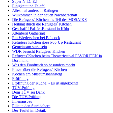
Super N.I.C.E.!
Einigkeit und Falafel
Alles mal anders in Ratingen
Willkommen in der neuen Nachbarschaft
Die Refugees´ Kitchen als Teil des MOSAIKS
Heilung durch die Refugees´ Kitchen
Geschafft! Falafel-Beistand in Köln
Altenberg Gathering
Ein Wiedersehen bei Babcock
Refugees´Kitchen goes Pop-Up Restaurant
Gemeinsam stark sein
WDR besucht Refugees' Kitchen
Refugees´Kitchen beim Theaterfestival FAVORITEN in
Dortmund
Was den Foodtruck so besonders macht
Presse über die Refugees´ Kitchen
Kochen am Museumsbahnsteig
Eröffnung
Eröffnung der Küche! - Es ist angekocht!
TÜV-Prüfung
Dem TÜV sei Dank
Die TÜV-Prüfung
Innenausbau
Ellie in den Startlöchern
Der Teufel im Detail.