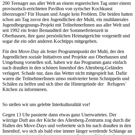
200 Teenager aus aller Welt an einem regnerischen Tag unter einem
provisorisch-errichteten Pavillon von syrischer Kochkunst
überzeugen? Für Husam und Angie kein Problem. Die beiden hatten
schon am Tag zuvor den Jugendlichen der Multi, ein multilaterales
Jugendbegegnungs-Projekt mit TeilnehmerInnen aus aller Welt und
seit 1992 ein fester Bestandtteil der Sommerferienzeit in
Oberhausen, ihre ganz persönlichen Heimatgerichte vorgestellt und
sogar die ein oder anderen Kochtipps mitgegeben.
Für den Move-Day als fester Programmpunkt der Multi, der den
Jugendlichen soziale Initiativen und Projekte aus Oberhausen und
Umgebung vorstellen soll, haben wir das Programm ganz einfach
nach draußen in den schönen Innenhof des Altenberg-Geländes
verlagert. Schade nur, dass das Wetter nicht mitgespielt hat. Dafür
waren die TeilnehmerInnen umso motivierter beim Schnippeln und
Schälen zu helfen und sich über die Hintergründe der Refugees´
Kitchen zu informieren.
So stellen wir uns gelebte Interkulturalität vor!
Gegen 13 Uhr passierte dann etwas ganz Unerwartetes. Der
würzige Duft aus der Küche des Altenberg-Zentrums zog durch die
Hallen des Move-Days und verbreitete sich bis nach draußen in den
Innenhof, wo sich als bald eine immer länger werdende Schlange an