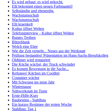
Es wird gebaut, es wird gekocht.
Elli bekommt einen neuen Farbmantel!
Selbständig und ebenerdig.
Wachstumsschub
Wachstumsschub
Elli kraenkelt
Kultur öffnet Welten
Telefoninterview - Kultur öffnet Welten
Buntes Treiben
Blitzeblank
Welch eine Ehre
Wie die Zeit vergeht... Neues aus der Werkstatt
Prüfung bestanden! Präsentation im Hans-Sachs-Berufskolleg
Oldtimer wird restauriert
Die Küche wächst, der Truck schwindet
Es kommt Bewegung in die Sache...
Refugees' Kitchen im Coolibri
Container wächst
Mit Schwung ins neue Jahr
Winterpause
Nähwerkstatt im Turm
Erste-Hilfe-Kurs
Baubeginn - Stahlbau
Ein kurzes Resümee der ersten Woche
Stahlbau: Tag 1