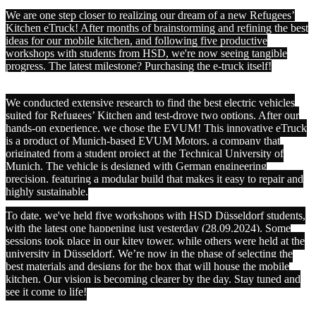
We are one step closer to realizing our dream of a new Refugees’
Kitchen eTruck! After months of brainstorming and refining the best
ideas for our mobile kitchen, and following five productive
workshops with students from HSD, we're now seeing tangible
progress. The latest milestone? Purchasing the e-truck itself!
We conducted extensive research to find the best electric vehicles
suited for Refugees’ Kitchen and test-drove two options. After our
hands-on experience, we chose the EVUM! This innovative eTruck
is a product of Munich-based EVUM Motors, a company that
originated from a student project at the Technical University of
Munich. The vehicle is designed with German engineering
precision, featuring a modular build that makes it easy to repair and
highly sustainable.
To date, we've held five workshops with HSD Düsseldorf students,
with the latest one happening just yesterday (28.09.2024). Some
sessions took place in our kitev tower, while others were held at the
university in Düsseldorf. We’re now in the phase of selecting the
best materials and designs for the box that will house the mobile
kitchen. Our vision is becoming clearer by the day. Stay tuned and
see it come to life!