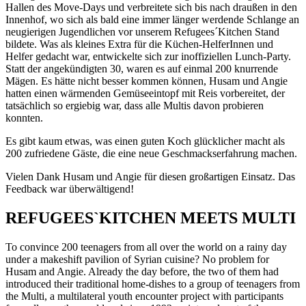
Hallen des Move-Days und verbreitete sich bis nach draußen in den
Innenhof, wo sich als bald eine immer länger werdende Schlange an
neugierigen Jugendlichen vor unserem Refugees´Kitchen Stand
bildete. Was als kleines Extra für die Küchen-HelferInnen und
Helfer gedacht war, entwickelte sich zur inoffiziellen Lunch-Party.
Statt der angekündigten 30, waren es auf einmal 200 knurrende
Mägen. Es hätte nicht besser kommen können, Husam und Angie
hatten einen wärmenden Gemüseeintopf mit Reis vorbereitet, der
tatsächlich so ergiebig war, dass alle Multis davon probieren
konnten.
Es gibt kaum etwas, was einen guten Koch glücklicher macht als
200 zufriedene Gäste, die eine neue Geschmackserfahrung machen.
Vielen Dank Husam und Angie für diesen großartigen Einsatz. Das
Feedback war überwältigend!
REFUGEES`KITCHEN MEETS MULTI
To convince 200 teenagers from all over the world on a rainy day
under a makeshift pavilion of Syrian cuisine? No problem for
Husam and Angie. Already the day before, the two of them had
introduced their traditional home-dishes to a group of teenagers from
the Multi, a multilateral youth encounter project with participants