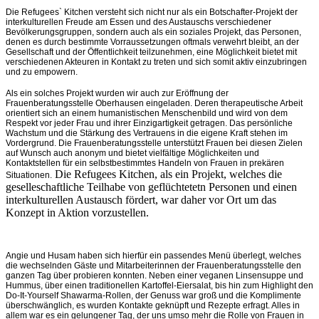
Die Refugees` Kitchen versteht sich nicht nur als ein Botschafter-Projekt der
interkulturellen Freude am Essen und des Austauschs verschiedener
Bevölkerungsgruppen, sondern auch als ein soziales Projekt, das Personen,
denen es durch bestimmte Vorraussetzungen oftmals verwehrt bleibt, an der
Gesellschaft und der Öffentlichkeit teilzunehmen, eine Möglichkeit bietet mit
verschiedenen Akteuren in Kontakt zu treten und sich somit aktiv einzubringen
und zu empowern.
Als ein solches Projekt wurden wir auch zur Eröffnung der
Frauenberatungsstelle Oberhausen eingeladen. Deren therapeutische Arbeit
orientiert sich an einem humanistischen Menschenbild und wird von dem
Respekt vor jeder Frau und ihrer Einzigartigkeit getragen. Das persönliche
Wachstum und die Stärkung des Vertrauens in die eigene Kraft stehen im
Vordergrund. Die Frauenberatungsstelle unterstützt Frauen bei diesen Zielen
auf Wunsch auch anonym und bietet vielfältige Möglichkeiten und
Kontaktstellen für ein selbstbestimmtes Handeln von Frauen in prekären
Die Refugees Kitchen, als ein Projekt, welches die
Situationen.
geselleschaftliche Teilhabe von geflüchtetetn Personen und einen
interkulturellen Austausch fördert, war daher vor Ort um das
Konzept in Aktion vorzustellen.
Angie und Husam haben sich hierfür ein passendes Menü überlegt, welches
die wechselnden Gäste und Mitarbeiterinnen der Frauenberatungsstelle den
ganzen Tag über probieren konnten. Neben einer veganen Linsensuppe und
Hummus, über einen traditionellen Kartoffel-Eiersalat, bis hin zum Highlight den
Do-It-Yourself Shawarma-Rollen, der Genuss war groß und die Komplimente
überschwänglich, es wurden Kontakte geknüpft und Rezepte erfragt. Alles in
allem war es ein gelungener Tag, der uns umso mehr die Rolle von Frauen in