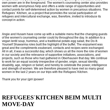
own power are in the foreground. The women's counseling center also provides
women with anonymous help and offers a wide range of opportunities and
contact points for self-determined action by women in precarious situations. The
Refugees` Kitchen, as a project that promotes the social participation of
refugees and intercultural exchange, was, therefore, invited to introduce its
concept in action.
Angie and Husam have come up with a suitable menu that the changing guests
of the women's counseling center could try throughout the day. In addition to a
vegan lentil soup, hummus, and a traditional potato-egg salad, the Do-It-
Yourself Shawarma roles built the highlight of the buffet. The enjoyment was
great and the compliments exuberant, contacts and recipes were exchanged.
All in all, it was a successful day, which shows us all the more the role of women
in our society and the relevance of supportive initiatives, associations, and
projects, such as those who had gathered in Oberhausen that day. We continue
to work for an equal society irrespective of gender, origin, sexual identity,
disability, age, religion or belief, and hereby to celebrate the power, intelligence
and strength of women. We are therefore pleased to have met so many great
women in the last 2 years on our trips with the Refugees`Kitchen.
Thank you for your (girl-)power!
REFUGEES`KITCHEN BEIM MULTI
MOVE-DAY