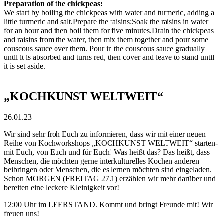
Preparation of the chickpeas:
We start by boiling the chickpeas with water and turmeric, adding a
little turmeric and salt.Prepare the raisins:Soak the raisins in water
for an hour and then boil them for five minutes.Drain the chickpeas
and raisins from the water, then mix them together and pour some
couscous sauce over them. Pour in the couscous sauce gradually
until it is absorbed and turns red, then cover and leave to stand until
it is set aside.
„KOCHKUNST WELTWEIT“
26.01.23
Wir sind sehr froh Euch zu informieren, dass wir mit einer neuen
Reihe von Kochworkshops „KOCHKUNST WELTWEIT“ starten-
mit Euch, von Euch und für Euch! Was heißt das? Das heißt, dass
Menschen, die möchten gerne interkulturelles Kochen anderen
beibringen oder Menschen, die es lernen möchten sind eingeladen.
Schon MORGEN (FREITAG 27.1) erzählen wir mehr darüber und
bereiten eine leckere Kleinigkeit vor!
12:00 Uhr im LEERSTAND. Kommt und bringt Freunde mit! Wir
freuen uns!