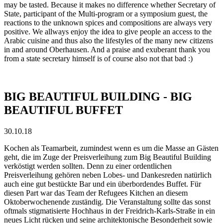
may be tasted. Because it makes no difference whether Secretary of
State, participant of the Multi-program or a symposium guest, the
reactions to the unknown spices and compositions are always very
positive. We allways enjoy the idea to give people an access to the
Arabic cuisine and thus also the lifestyles of the many new citizens
in and around Oberhausen. And a praise and exuberant thank you
from a state secretary himself is of course also not that bad :)
BIG BEAUTIFUL BUILDING - BIG
BEAUTIFUL BUFFET
30.10.18
Kochen als Teamarbeit, zumindest wenn es um die Masse an Gästen
geht, die im Zuge der Preisverleihung zum Big Beautiful Building
verköstigt werden sollten. Denn zu einer ordentlichen
Preisverleihung gehören neben Lobes- und Dankesreden natürlich
auch eine gut bestückte Bar und ein überbordendes Buffet. Für
diesen Part war das Team der Refugees Kitchen an diesem
Oktoberwochenende zuständig. Die Veranstaltung sollte das sonst
oftmals stigmatisierte Hochhaus in der Freidrich-Karls-Straße in ein
neues Licht rücken und seine architektonische Besonderheit sowie