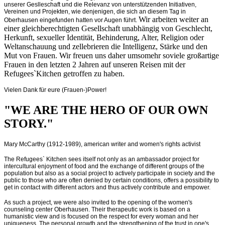
unserer Geslleschaft und die Relevanz von unterstützenden Initiativen,
Vereinen und Projekten, wie denjenigen, die sich an diesem Tag in
Wir arbeiten weiter an
Oberhausen eingefunden hatten vor Augen führt.
einer gleichberechtigten Gesellschaft unabhängig von Geschlecht,
Herkunft, sexueller Identität, Behinderung, Alter, Religion oder
Weltanschauung und zellebrieren die Intelligenz, Stärke und den
Mut von Frauen. Wir freuen uns daher umsomehr soviele großartige
Frauen in den letzten 2 Jahren auf unseren Reisen mit der
Refugees`Kitchen getroffen zu haben.
Vielen Dank für eure (Frauen-)Power!
"WE ARE THE HERO OF OUR OWN
STORY."
Mary McCarthy (1912-1989), american writer and women's rights activist
The Refugees` Kitchen sees itself not only as an ambassador project for
intercultural enjoyment of food and the exchange of different groups of the
population but also as a social project to actively participate in society and the
public to those who are often denied by certain conditions, offers a possibility to
get in contact with different actors and thus actively contribute and empower.
As such a project, we were also invited to the opening of the women's
counseling center Oberhausen. Their therapeutic work is based on a
humanistic view and is focused on the respect for every woman and her
uniqueness. The personal growth and the strengthening of the trust in one's