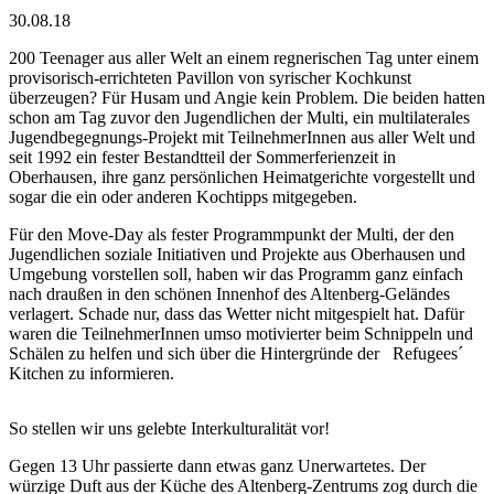
30.08.18
200 Teenager aus aller Welt an einem regnerischen Tag unter einem
provisorisch-errichteten Pavillon von syrischer Kochkunst
überzeugen? Für Husam und Angie kein Problem. Die beiden hatten
schon am Tag zuvor den Jugendlichen der Multi, ein multilaterales
Jugendbegegnungs-Projekt mit TeilnehmerInnen aus aller Welt und
seit 1992 ein fester Bestandtteil der Sommerferienzeit in
Oberhausen, ihre ganz persönlichen Heimatgerichte vorgestellt und
sogar die ein oder anderen Kochtipps mitgegeben.
Für den Move-Day als fester Programmpunkt der Multi, der den
Jugendlichen soziale Initiativen und Projekte aus Oberhausen und
Umgebung vorstellen soll, haben wir das Programm ganz einfach
nach draußen in den schönen Innenhof des Altenberg-Geländes
verlagert. Schade nur, dass das Wetter nicht mitgespielt hat. Dafür
waren die TeilnehmerInnen umso motivierter beim Schnippeln und
Schälen zu helfen und sich über die Hintergründe der Refugees´
Kitchen zu informieren.
So stellen wir uns gelebte Interkulturalität vor!
Gegen 13 Uhr passierte dann etwas ganz Unerwartetes. Der
würzige Duft aus der Küche des Altenberg-Zentrums zog durch die