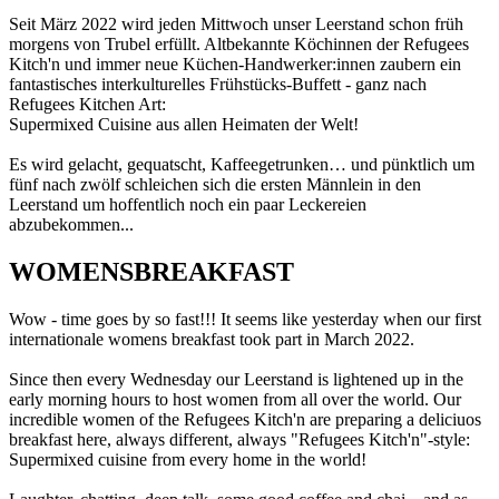
Seit März 2022 wird jeden Mittwoch unser Leerstand schon früh
morgens von Trubel erfüllt. Altbekannte Köchinnen der Refugees
Kitch'n und immer neue Küchen-Handwerker:innen zaubern ein
fantastisches interkulturelles Frühstücks-Buffett - ganz nach
Refugees Kitchen Art:
Supermixed Cuisine aus allen Heimaten der Welt!
Es wird gelacht, gequatscht, Kaffeegetrunken… und pünktlich um
fünf nach zwölf schleichen sich die ersten Männlein in den
Leerstand um hoffentlich noch ein paar Leckereien
abzubekommen...
WOMENSBREAKFAST
Wow - time goes by so fast!!! It seems like yesterday when our first
internationale womens breakfast took part in March 2022.
Since then every Wednesday our Leerstand is lightened up in the
early morning hours to host women from all over the world. Our
incredible women of the Refugees Kitch'n are preparing a deliciuos
breakfast here, always different, always "Refugees Kitch'n"-style:
Supermixed cuisine from every home in the world!