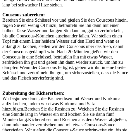
lang bei schwacher Hitze stehen.
Couscous zubereiten:
Bereiten Sie eine Schüssel vor und gießen Sie den Couscous hinein,
fügen Sie ein wenig Öl hinzu, beträufeln Sie ihn dann mit einer
halben Tasse Wasser und fangen Sie dann an, gut zu zerbröckeln,
bis alle Couscous-Körnchen auseinander fallen. Wir stellen einen
Topf mit einem Liter heißem Wasser auf den Herd und wenn es
anfängt zu kochen, stellen wir den Couscous über das Sieb, damit
der Couscous gedämpft wird.Nach 20 Minuten gießen wir den
Couscous in eine Schüssel, beträufeln ihn mit etwas Wasser,
zerdrücken ihn gut und geben ihn dann wieder zurück, um ihn zu
dämpfen.Wenn der Couscous fertig ist, geben wir ihn in eine breite
Schüssel und zerkrümeln ihn gut, um sicherzustellen, dass die Sauce
und das Fleisch servierfertig sind.
Zubereitung der Kichererbsen:
Wir beginnen damit, die Kichererbsen mit Wasser und Kurkuma
aufzukochen, indem wir etwas Kurkuma und Salz
hinzufügen.Bereiten Sie die Rosinen zu: Weichen Sie die Rosinen
eine Stunde lang in Wasser ein und kochen Sie sie dann fünf
Minuten lang.Kichererbsen und Rosinen aus dem Wasser abgießen,
dann miteinander vermischen und mit etwas Couscous-Sauce
übergießen. Wir gießen die Couscous-Sauce schrittweise ein, bis sie