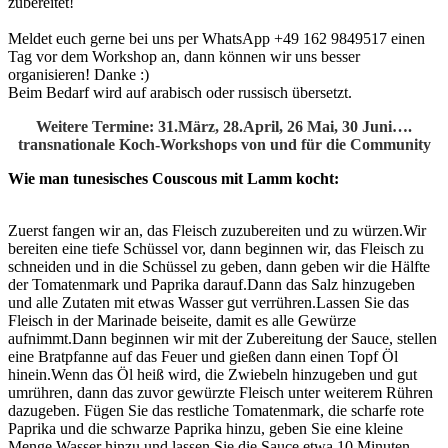
zubereitet!
Meldet euch gerne bei uns per WhatsApp +49 162 9849517
einen
Tag vor dem Workshop an, dann können wir uns besser
organisieren! Danke :)
Beim Bedarf wird auf arabisch oder russisch übersetzt.
Weitere Termine: 31.März, 28.April, 26 Mai, 30 Juni….
transnationale Koch-Workshops von und für die Community
Wie man tunesisches Couscous mit Lamm kocht:
Zuerst fangen wir an, das Fleisch zuzubereiten und zu würzen.Wir
bereiten eine tiefe Schüssel vor, dann beginnen wir, das Fleisch zu
schneiden und in die Schüssel zu geben, dann geben wir die Hälfte
der Tomatenmark und Paprika darauf.Dann das Salz hinzugeben
und alle Zutaten mit etwas Wasser gut verrühren.Lassen Sie das
Fleisch in der Marinade beiseite, damit es alle Gewürze
aufnimmt.Dann beginnen wir mit der Zubereitung der Sauce, stellen
eine Bratpfanne auf das Feuer und gießen dann einen Topf Öl
hinein.Wenn das Öl heiß wird, die Zwiebeln hinzugeben und gut
umrühren, dann das zuvor gewürzte Fleisch unter weiterem Rühren
dazugeben. Fügen Sie das restliche Tomatenmark, die scharfe rote
Paprika und die schwarze Paprika hinzu, geben Sie eine kleine
Menge Wasser hinzu und lassen Sie die Sauce etwa 10 Minuten