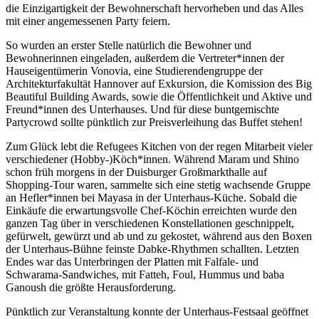
die Einzigartigkeit der Bewohnerschaft hervorheben und das Alles
mit einer angemessenen Party feiern.
So wurden an erster Stelle natürlich die Bewohner und
Bewohnerinnen eingeladen, außerdem die Vertreter*innen der
Hauseigentümerin Vonovia, eine Studierendengruppe der
Architekturfakultät Hannover auf Exkursion, die Komission des Big
Beautiful Building Awards, sowie die Öffentlichkeit und Aktive und
Freund*innen des Unterhauses. Und für diese buntgemischte
Partycrowd sollte pünktlich zur Preisverleihung das Buffet stehen!
Zum Glück lebt die Refugees Kitchen von der regen Mitarbeit vieler
verschiedener (Hobby-)Köch*innen. Während Maram und Shino
schon früh morgens in der Duisburger Großmarkthalle auf
Shopping-Tour waren, sammelte sich eine stetig wachsende Gruppe
an Hefler*innen bei Mayasa in der Unterhaus-Küche. Sobald die
Einkäufe die erwartungsvolle Chef-Köchin erreichten wurde den
ganzen Tag über in verschiedenen Konstellationen geschnippelt,
gefürwelt, gewürzt und ab und zu gekostet, während aus den Boxen
der Unterhaus-Bühne feinste Dabke-Rhythmen schallten. Letzten
Endes war das Unterbringen der Platten mit Falfale- und
Schwarama-Sandwiches, mit Fatteh, Foul, Hummus und baba
Ganoush die größte Herausforderung.
Pünktlich zur Veranstaltung konnte der Unterhaus-Festsaal geöffnet