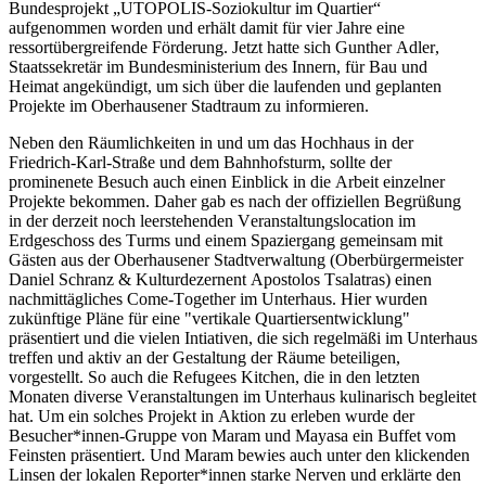
Bundesprojekt „UTOPOLIS-Soziokultur im Quartier“
aufgenommen worden und erhält damit für vier Jahre eine
ressortübergreifende Förderung. Jetzt hatte sich Gunther Adler,
Staatssekretär im Bundesministerium des Innern, für Bau und
Heimat angekündigt, um sich über die laufenden und geplanten
Projekte im Oberhausener Stadtraum zu informieren.
Neben den Räumlichkeiten in und um das Hochhaus in der
Friedrich-Karl-Straße und dem Bahnhofsturm, sollte der
prominenete Besuch auch einen Einblick in die Arbeit einzelner
Projekte bekommen. Daher gab es nach der offiziellen Begrüßung
in der derzeit noch leerstehenden Veranstaltungslocation im
Erdgeschoss des Turms und einem Spaziergang gemeinsam mit
Gästen aus der Oberhausener Stadtverwaltung (Oberbürgermeister
Daniel Schranz & Kulturdezernent Apostolos Tsalatras) einen
nachmittägliches Come-Together im Unterhaus. Hier wurden
zukünftige Pläne für eine "vertikale Quartiersentwicklung"
präsentiert und die vielen Intiativen, die sich regelmäßi im Unterhaus
treffen und aktiv an der Gestaltung der Räume beteiligen,
vorgestellt. So auch die Refugees Kitchen, die in den letzten
Monaten diverse Veranstaltungen im Unterhaus kulinarisch begleitet
hat. Um ein solches Projekt in Aktion zu erleben wurde der
Besucher*innen-Gruppe von Maram und Mayasa ein Buffet vom
Feinsten präsentiert. Und Maram bewies auch unter den klickenden
Linsen der lokalen Reporter*innen starke Nerven und erklärte den