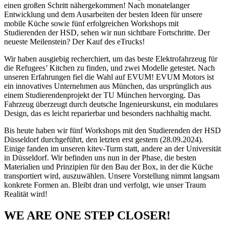
einen großen Schritt nähergekommen! Nach monatelanger
Entwicklung und dem Ausarbeiten der besten Ideen für unsere
mobile Küche sowie fünf erfolgreichen Workshops mit
Studierenden der HSD, sehen wir nun sichtbare Fortschritte. Der
neueste Meilenstein? Der Kauf des eTrucks!
Wir haben ausgiebig recherchiert, um das beste Elektrofahrzeug für
die Refugees’ Kitchen zu finden, und zwei Modelle getestet. Nach
unseren Erfahrungen fiel die Wahl auf EVUM! EVUM Motors ist
ein innovatives Unternehmen aus München, das ursprünglich aus
einem Studierendenprojekt der TU München hervorging. Das
Fahrzeug überzeugt durch deutsche Ingenieurskunst, ein modulares
Design, das es leicht reparierbar und besonders nachhaltig macht.
Bis heute haben wir fünf Workshops mit den Studierenden der HSD
Düsseldorf durchgeführt, den letzten erst gestern (28.09.2024).
Einige fanden im unseren kitev-Turm statt, andere an der Universität
in Düsseldorf. Wir befinden uns nun in der Phase, die besten
Materialien und Prinzipien für den Bau der Box, in der die Küche
transportiert wird, auszuwählen. Unsere Vorstellung nimmt langsam
konkrete Formen an. Bleibt dran und verfolgt, wie unser Traum
Realität wird!
WE ARE ONE STEP CLOSER!